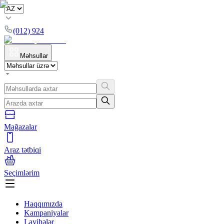
(012) 924
Məhsullar
Mağazalar
Araz tətbiqi
Seçimlərim
Haqqımızda
Kampaniyalar
Layihələr