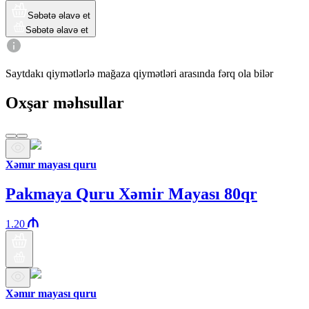
Səbətə əlavə et
Səbətə əlavə et
Saytdakı qiymətlərlə mağaza qiymətləri arasında fərq ola bilər
Oxşar məhsullar
Xəmır mayası quru
Pakmaya Quru Xəmir Mayası 80qr
1.20
Xəmır mayası quru