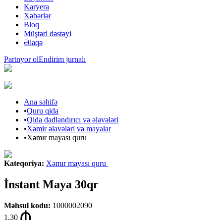
Karyera
Xəbərlər
Bloq
Müştəri dəstəyi
Əlaqə
Partnyor ol
Endirim jurnalı
Ana səhifə
•
Quru qida
•
Qida dadlandırıcı və əlavələri
•
Xəmir əlavələri və mayalar
•
Xəmır mayası quru
Kateqoriya
:
Xəmır mayası quru
İnstant Maya 30qr
Məhsul kodu
:
1000002090
1.30