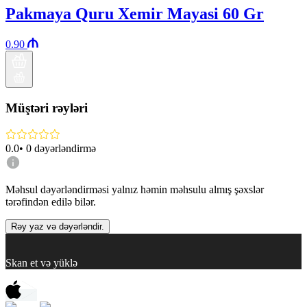
Pakmaya Quru Xemir Mayasi 60 Gr
0.90
Müştəri rəyləri
0.0
•
0
dəyərləndirmə
Məhsul dəyərləndirməsi yalnız həmin məhsulu almış şəxslər
tərəfindən edilə bilər.
Rəy yaz və dəyərləndir.
Skan et və yüklə