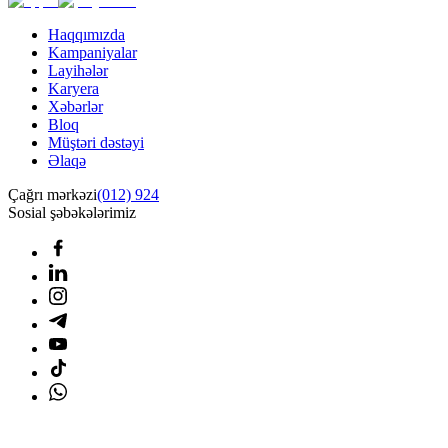
Haqqımızda
Kampaniyalar
Layihələr
Karyera
Xəbərlər
Bloq
Müştəri dəstəyi
Əlaqə
Çağrı mərkəzi
(012) 924
Sosial şəbəkələrimiz