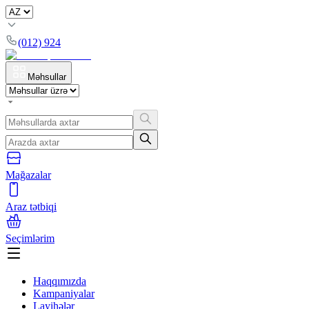
(012) 924
Məhsullar
Mağazalar
Araz tətbiqi
Seçimlərim
Haqqımızda
Kampaniyalar
Layihələr