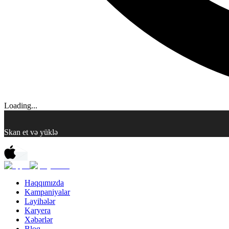
Loading...
Skan et və yüklə
Haqqımızda
Kampaniyalar
Layihələr
Karyera
Xəbərlər
Bloq