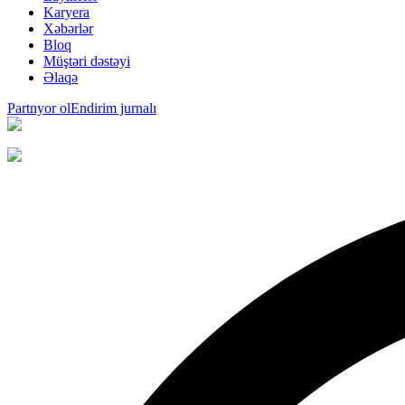
Karyera
Xəbərlər
Bloq
Müştəri dəstəyi
Əlaqə
Partnyor ol
Endirim jurnalı