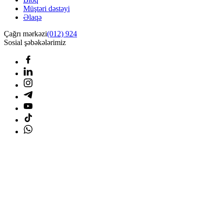
Müştəri dəstəyi
Əlaqə
Çağrı mərkəzi
(012) 924
Sosial şəbəkələrimiz