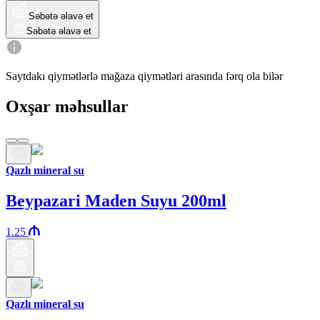
Səbətə əlavə et
Səbətə əlavə et
Saytdakı qiymətlərlə mağaza qiymətləri arasında fərq ola bilər
Oxşar məhsullar
Qazlı mineral su
Beypazari Maden Suyu 200ml
1.25
Qazlı mineral su