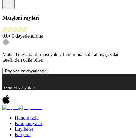
Müştəri rəyləri
0.0
•
0
dəyərləndirmə
Məhsul dəyərləndirməsi yalnız həmin məhsulu almış şəxslər
tərəfindən edilə bilər.
Rəy yaz və dəyərləndir.
Skan et və yüklə
Haqqımızda
Kampaniyalar
Layihələr
Karyera