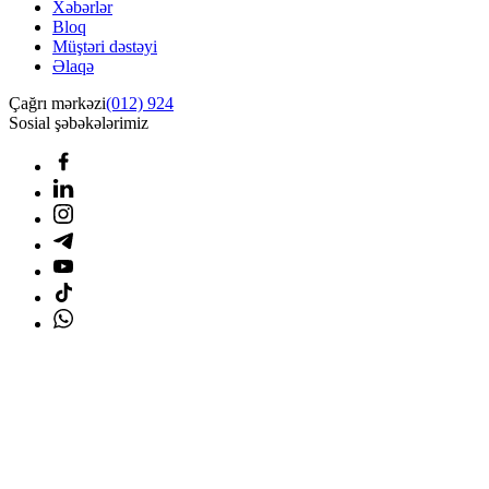
Xəbərlər
Bloq
Müştəri dəstəyi
Əlaqə
Çağrı mərkəzi
(012) 924
Sosial şəbəkələrimiz