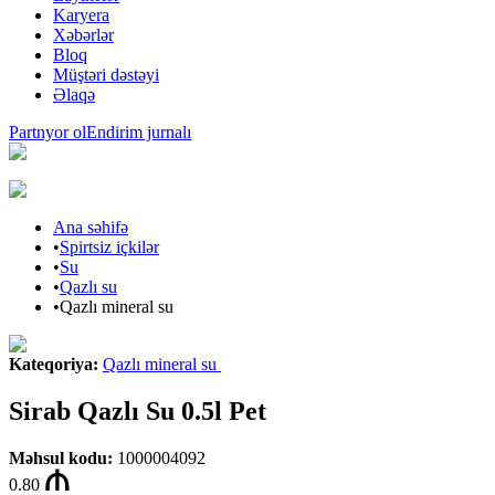
Karyera
Xəbərlər
Bloq
Müştəri dəstəyi
Əlaqə
Partnyor ol
Endirim jurnalı
Ana səhifə
•
Spirtsiz içkilər
•
Su
•
Qazlı su
•
Qazlı mineral su
Kateqoriya
:
Qazlı mineral su
Sirab Qazlı Su 0.5l Pet
Məhsul kodu
:
1000004092
0.80