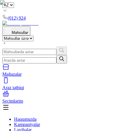
(012) 924
Məhsullar
Mağazalar
Araz tətbiqi
Seçimlərim
Haqqımızda
Kampaniyalar
Layihələr