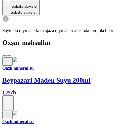
Səbətə əlavə et
Səbətə əlavə et
Saytdakı qiymətlərlə mağaza qiymətləri arasında fərq ola bilər
Oxşar məhsullar
Qazlı mineral su
Beypazari Maden Suyu 200ml
1.25
Qazlı mineral su