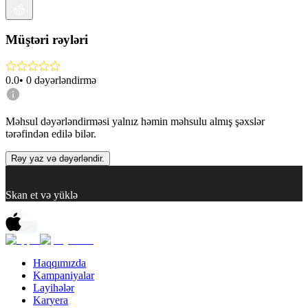
Müştəri rəyləri
0.0
•
0
dəyərləndirmə
Məhsul dəyərləndirməsi yalnız həmin məhsulu almış şəxslər
tərəfindən edilə bilər.
Rəy yaz və dəyərləndir.
Skan et və yüklə
Haqqımızda
Kampaniyalar
Layihələr
Karyera