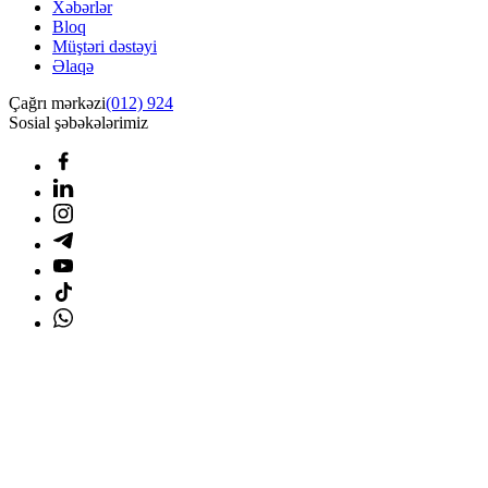
Xəbərlər
Bloq
Müştəri dəstəyi
Əlaqə
Çağrı mərkəzi
(012) 924
Sosial şəbəkələrimiz