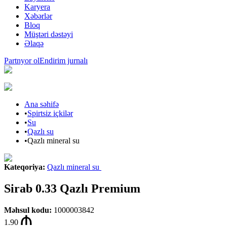
Karyera
Xəbərlər
Bloq
Müştəri dəstəyi
Əlaqə
Partnyor ol
Endirim jurnalı
Ana səhifə
•
Spirtsiz içkilər
•
Su
•
Qazlı su
•
Qazlı mineral su
Kateqoriya
:
Qazlı mineral su
Sirab 0.33 Qazlı Premium
Məhsul kodu
:
1000003842
1.90