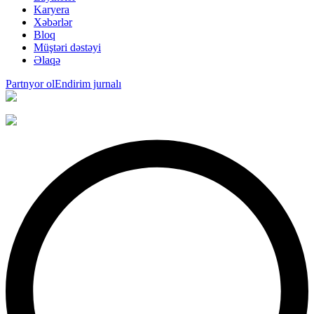
Karyera
Xəbərlər
Bloq
Müştəri dəstəyi
Əlaqə
Partnyor ol
Endirim jurnalı