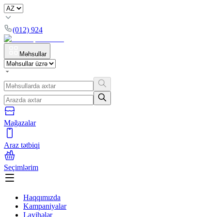
(012) 924
Məhsullar
Mağazalar
Araz tətbiqi
Seçimlərim
Haqqımızda
Kampaniyalar
Layihələr