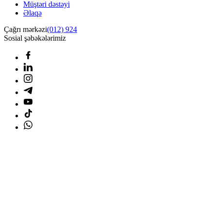
Müştəri dəstəyi
Əlaqə
Çağrı mərkəzi
(012) 924
Sosial şəbəkələrimiz