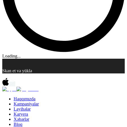
Loading...
Skan et və yüklə
Haqqımızda
Kampaniyalar
Layihələr
Karyera
Xəbərlər
Bloq