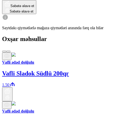
Səbətə əlavə et
Səbətə əlavə et
Saytdakı qiymətlərlə mağaza qiymətləri arasında fərq ola bilər
Oxşar məhsullar
Vafli ədəd dolğulu
Vafli Sladok Südlü 200qr
1.50
Vafli ədəd dolğulu