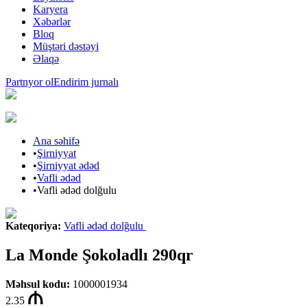
Karyera
Xəbərlər
Bloq
Müştəri dəstəyi
Əlaqə
Partnyor ol
Endirim jurnalı
Ana səhifə
•
Şirniyyat
•
Şirniyyat ədəd
•
Vafli ədəd
•
Vafli ədəd dolğulu
Kateqoriya
:
Vafli ədəd dolğulu
La Monde Şokoladlı 290qr
Məhsul kodu
:
1000001934
2.35