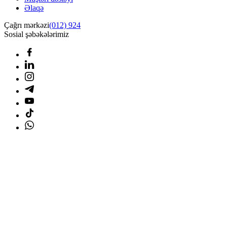
Əlaqə
Çağrı mərkəzi
(012) 924
Sosial şəbəkələrimiz