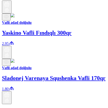
Vafli ədəd dolğulu
Yaskino Vafli Fındıqlı 300qr
2.95
Vafli ədəd dolğulu
Sladonej Varenaya Squshenka Vafli 170qr
1.80