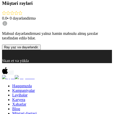
Müştəri rəyləri
0.0
•
0
dəyərləndirmə
Məhsul dəyərləndirməsi yalnız həmin məhsulu almış şəxslər
tərəfindən edilə bilər.
Rəy yaz və dəyərləndir.
Skan et və yüklə
Haqqımızda
Kampaniyalar
Layihələr
Karyera
Xəbərlər
Bloq
Müştəri dəstəyi