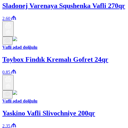
Sladonej Varenaya Squshenka Vafli 270qr
2.60
Vafli ədəd dolğulu
Toybox Findık Kremalı Gofret 24qr
0.85
Vafli ədəd dolğulu
Yaskino Vafli Slivochniye 200qr
2.35