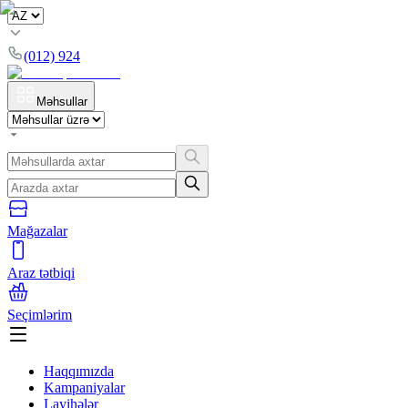
(012) 924
Məhsullar
Mağazalar
Araz tətbiqi
Seçimlərim
Haqqımızda
Kampaniyalar
Layihələr