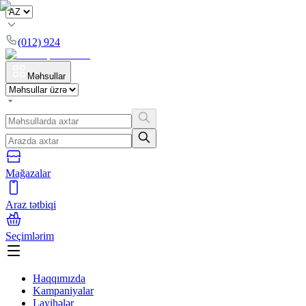
(012) 924
Məhsullar
Mağazalar
Araz tətbiqi
Seçimlərim
Haqqımızda
Kampaniyalar
Layihələr