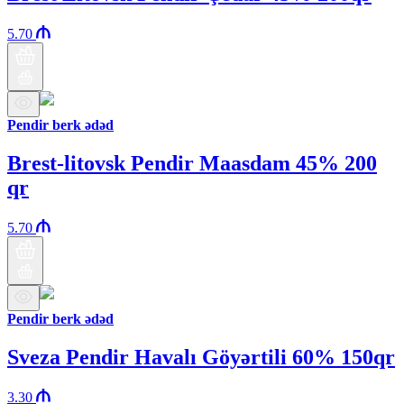
5.70
Pendir berk ədəd
Brest-litovsk Pendir Maasdam 45% 200
qr
5.70
Pendir berk ədəd
Sveza Pendir Havalı Göyərtili 60% 150qr
3.30