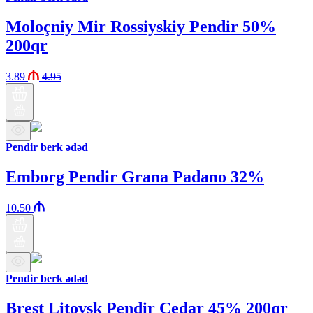
Moloçniy Mir Rossiyskiy Pendir 50%
200qr
3.89
4.95
Pendir berk ədəd
Emborg Pendir Grana Padano 32%
10.50
Pendir berk ədəd
Brest Litovsk Pendir Çedar 45% 200qr