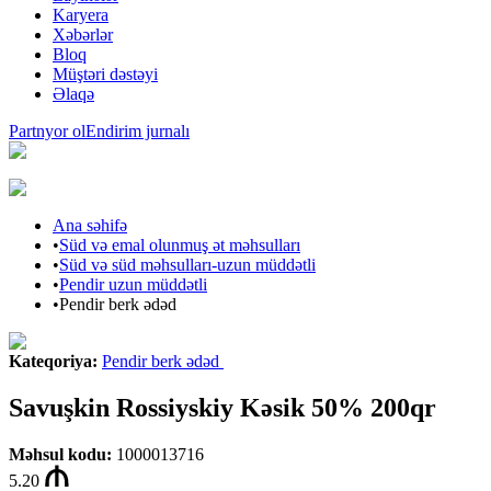
Karyera
Xəbərlər
Bloq
Müştəri dəstəyi
Əlaqə
Partnyor ol
Endirim jurnalı
Ana səhifə
•
Süd və emal olunmuş ət məhsulları
•
Süd və süd məhsulları-uzun müddətli
•
Pendir uzun müddətli
•
Pendir berk ədəd
Kateqoriya
:
Pendir berk ədəd
Savuşkin Rossiyskiy Kəsik 50% 200qr
Məhsul kodu
:
1000013716
5.20