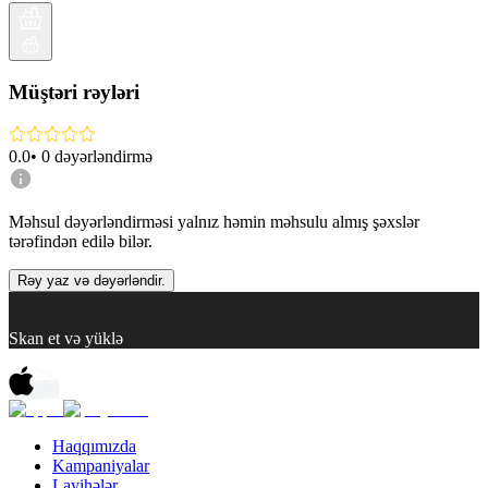
Müştəri rəyləri
0.0
•
0
dəyərləndirmə
Məhsul dəyərləndirməsi yalnız həmin məhsulu almış şəxslər
tərəfindən edilə bilər.
Rəy yaz və dəyərləndir.
Skan et və yüklə
Haqqımızda
Kampaniyalar
Layihələr