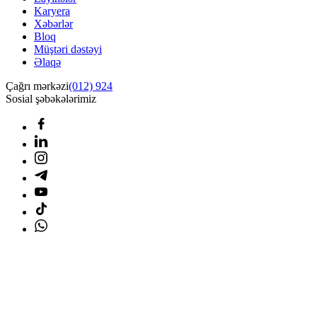
Karyera
Xəbərlər
Bloq
Müştəri dəstəyi
Əlaqə
Çağrı mərkəzi
(012) 924
Sosial şəbəkələrimiz