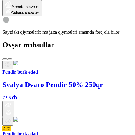
Səbətə əlavə et
Səbətə əlavə et
Saytdakı qiymətlərlə mağaza qiymətləri arasında fərq ola bilər
Oxşar məhsullar
Pendir berk ədəd
Svalya Dvaro Pendir 50% 250qr
7.95
21%
Pendir berk ədəd