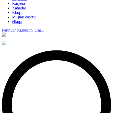
Karyera
Xəbərlər
Bloq
Müştəri dəstəyi
Əlaqə
Partnyor ol
Endirim jurnalı