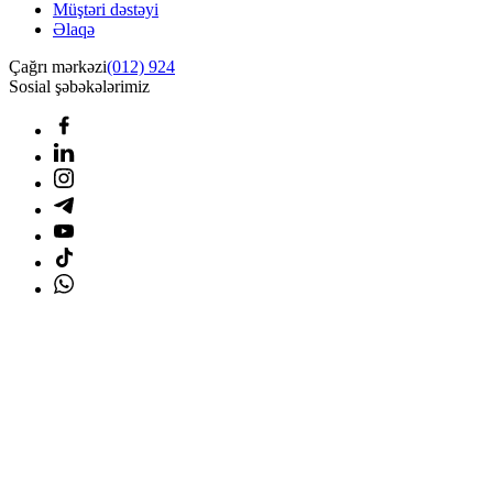
Müştəri dəstəyi
Əlaqə
Çağrı mərkəzi
(012) 924
Sosial şəbəkələrimiz