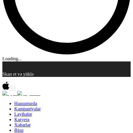
Loading...
Skan et və yüklə
Haqqımızda
Kampaniyalar
Layihələr
Karyera
Xəbərlər
Bloq