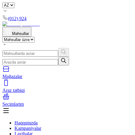
(012) 924
Məhsullar
Mağazalar
Araz tətbiqi
Seçimlərim
Haqqımızda
Kampaniyalar
Layihələr