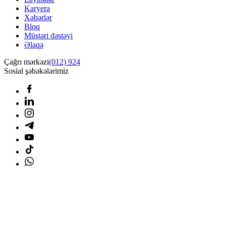
Karyera
Xəbərlər
Bloq
Müştəri dəstəyi
Əlaqə
Çağrı mərkəzi
(012) 924
Sosial şəbəkələrimiz