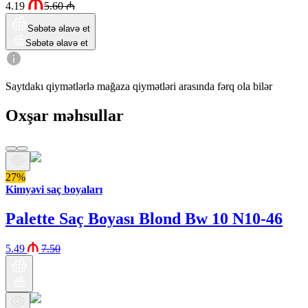
4.19
5.60
₼
Səbətə əlavə et
Səbətə əlavə et
Saytdakı qiymətlərlə mağaza qiymətləri arasında fərq ola bilər
Oxşar məhsullar
27%
Kimyəvi saç boyaları
Palette Saç Boyası Blond Bw 10 N10-46
5.49
7.50