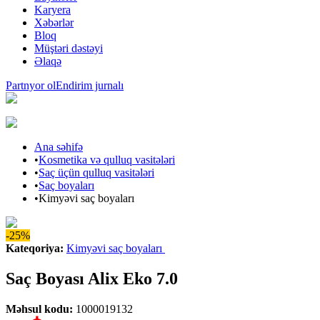
Karyera
Xəbərlər
Bloq
Müştəri dəstəyi
Əlaqə
Partnyor ol
Endirim jurnalı
Ana səhifə
•
Kosmetika və qulluq vasitələri
•
Saç üçün qulluq vasitələri
•
Saç boyaları
•
Kimyəvi saç boyaları
-25%
Kateqoriya
:
Kimyəvi saç boyaları
Saç Boyası Alix Eko 7.0
Məhsul kodu
:
1000019132