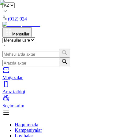
(012) 924
Məhsullar
Mağazalar
Araz tətbiqi
Seçimlərim
Haqqımızda
Kampaniyalar
Layihələr