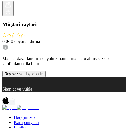
Müştəri rəyləri
0.0
•
0
dəyərləndirmə
Məhsul dəyərləndirməsi yalnız həmin məhsulu almış şəxslər
tərəfindən edilə bilər.
Rəy yaz və dəyərləndir.
Skan et və yüklə
Haqqımızda
Kampaniyalar
Layihələr