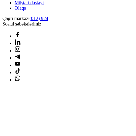
Müştəri dəstəyi
Əlaqə
Çağrı mərkəzi
(012) 924
Sosial şəbəkələrimiz