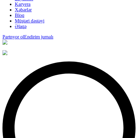
Karyera
Xəbərlər
Bloq
Müştəri dəstəyi
Əlaqə
Partnyor ol
Endirim jurnalı