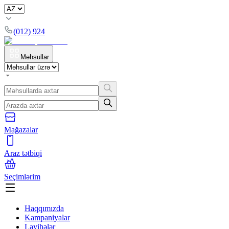
(012) 924
Məhsullar
Mağazalar
Araz tətbiqi
Seçimlərim
Haqqımızda
Kampaniyalar
Layihələr