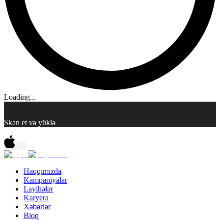
Loading...
Skan et və yüklə
Haqqımızda
Kampaniyalar
Layihələr
Karyera
Xəbərlər
Bloq