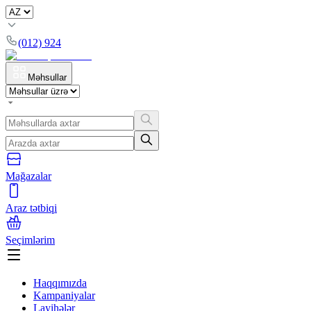
(012) 924
Məhsullar
Mağazalar
Araz tətbiqi
Seçimlərim
Haqqımızda
Kampaniyalar
Layihələr