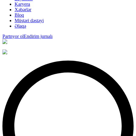
Karyera
Xəbərlər
Bloq
Müştəri dəstəyi
Əlaqə
Partnyor ol
Endirim jurnalı