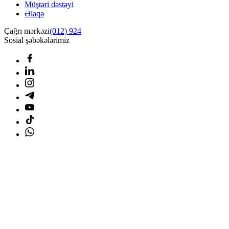
Müştəri dəstəyi
Əlaqə
Çağrı mərkəzi
(012) 924
Sosial şəbəkələrimiz