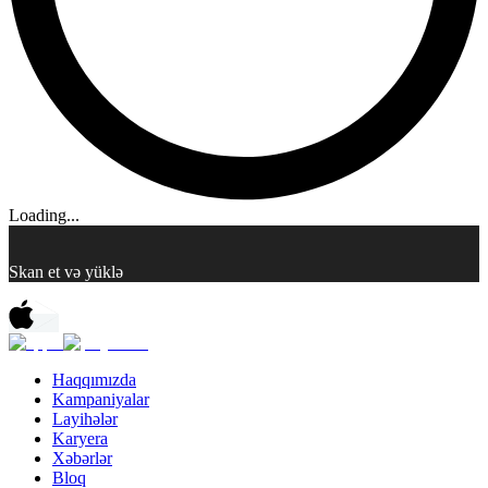
Loading...
Skan et və yüklə
Haqqımızda
Kampaniyalar
Layihələr
Karyera
Xəbərlər
Bloq