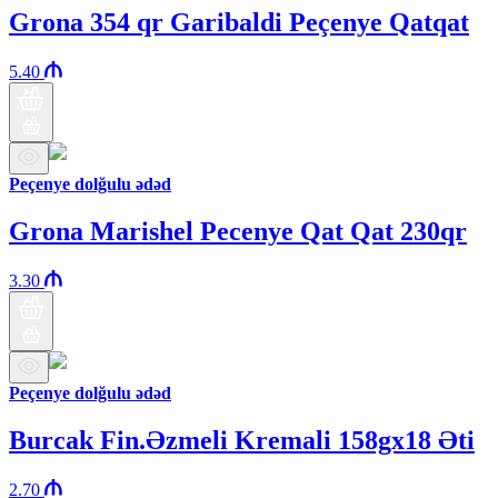
Grona 354 qr Garibaldi Peçenye Qatqat
5.40
Peçenye dolğulu ədəd
Grona Marishel Pecenye Qat Qat 230qr
3.30
Peçenye dolğulu ədəd
Burcak Fin.Əzmeli Kremali 158gx18 Əti
2.70