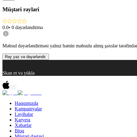
Müştəri rəyləri
0.0
•
0
dəyərləndirmə
Məhsul dəyərləndirməsi yalnız həmin məhsulu almış şəxslər tərəfindən 
Rəy yaz və dəyərləndir.
Skan et və yüklə
Haqqımızda
Kampaniyalar
Layihələr
Karyera
Xəbərlər
Bloq
Müştəri dəstəyi