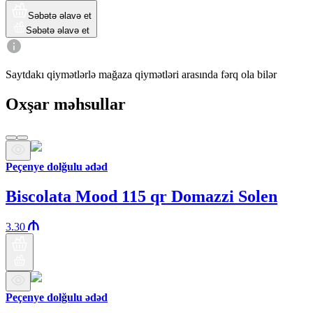
Səbətə əlavə et
Səbətə əlavə et
Saytdakı qiymətlərlə mağaza qiymətləri arasında fərq ola bilər
Oxşar məhsullar
Peçenye dolğulu ədəd
Biscolata Mood 115 qr Domazzi Solen
3.30
Peçenye dolğulu ədəd