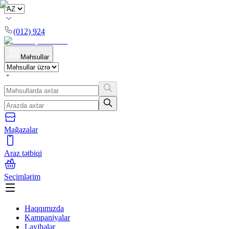
(012) 924
Məhsullar
Mağazalar
Araz tətbiqi
Seçimlərim
Haqqımızda
Kampaniyalar
Layihələr