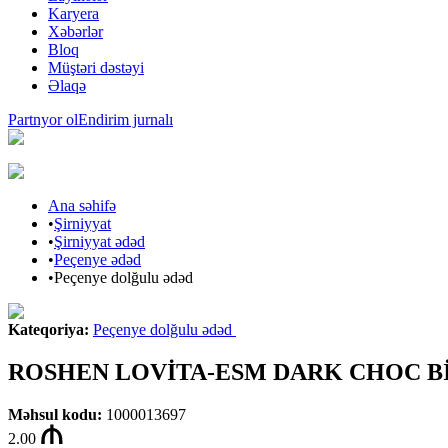
Karyera
Xəbərlər
Bloq
Müştəri dəstəyi
Əlaqə
Partnyor ol
Endirim jurnalı
Ana səhifə
•
Şirniyyat
•
Şirniyyat ədəd
•
Peçenye ədəd
•
Peçenye dolğulu ədəd
Kateqoriya
:
Peçenye dolğulu ədəd
ROSHEN LOVİTA-ESM DARK CHOC Bİ
Məhsul kodu
:
1000013697
2.00