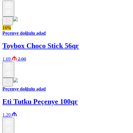
16%
Peçenye dolğulu ədəd
Toybox Choco Stick 56qr
1.69
2.00
Peçenye dolğulu ədəd
Eti Tutku Peçenye 100qr
1.20