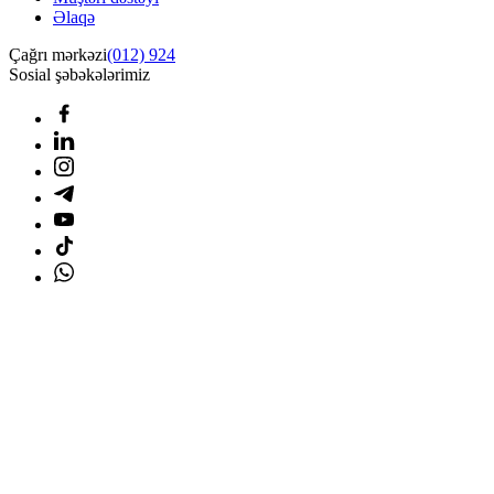
Əlaqə
Çağrı mərkəzi
(012) 924
Sosial şəbəkələrimiz