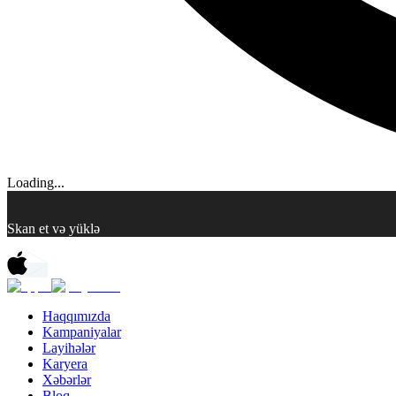
Loading...
Skan et və yüklə
Haqqımızda
Kampaniyalar
Layihələr
Karyera
Xəbərlər
Bloq