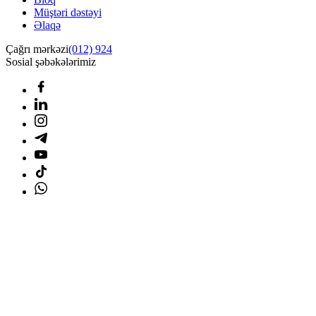
Müştəri dəstəyi
Əlaqə
Çağrı mərkəzi
(012) 924
Sosial şəbəkələrimiz