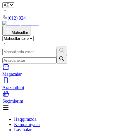
(012) 924
Məhsullar
Mağazalar
Araz tətbiqi
Seçimlərim
Haqqımızda
Kampaniyalar
Layihələr