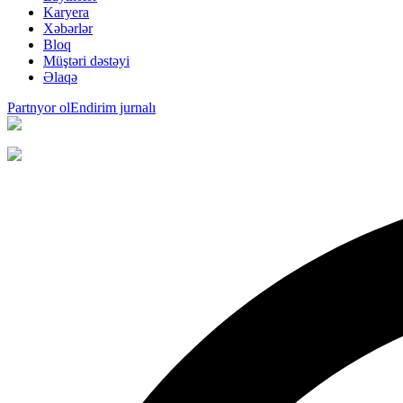
Karyera
Xəbərlər
Bloq
Müştəri dəstəyi
Əlaqə
Partnyor ol
Endirim jurnalı