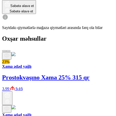
Səbətə əlavə et
Səbətə əlavə et
Saytdakı qiymətlərlə mağaza qiymətləri arasında fərq ola bilər
Oxşar məhsullar
23%
Xama ədəd yağlı
Prostokvaşıno Xama 25% 315 qr
3.99
5.15
Xama ədəd yağlı