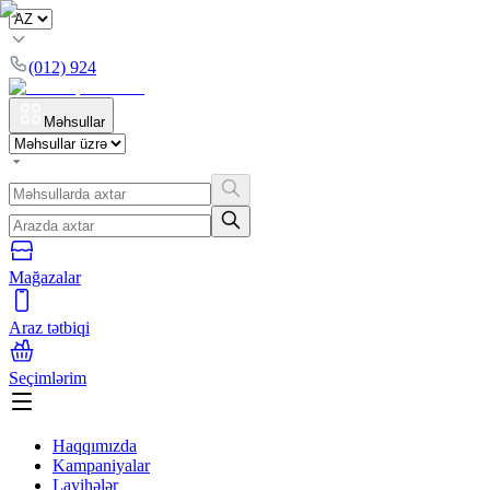
(012) 924
Məhsullar
Mağazalar
Araz tətbiqi
Seçimlərim
Haqqımızda
Kampaniyalar
Layihələr