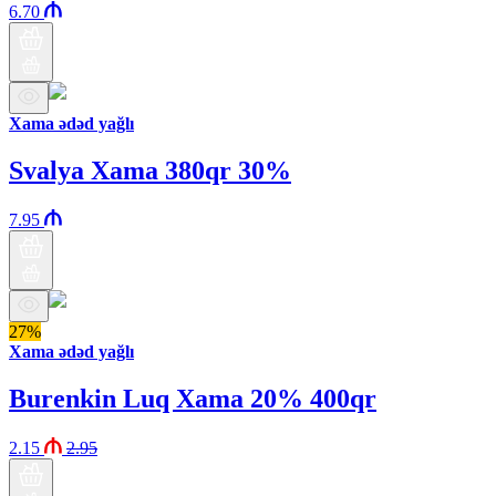
6.70
Xama ədəd yağlı
Svalya Xama 380qr 30%
7.95
27%
Xama ədəd yağlı
Burenkin Luq Xama 20% 400qr
2.15
2.95