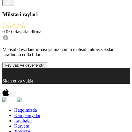
Müştəri rəyləri
0.0
•
0
dəyərləndirmə
Məhsul dəyərləndirməsi yalnız həmin məhsulu almış şəxslər
tərəfindən edilə bilər.
Rəy yaz və dəyərləndir.
Skan et və yüklə
Haqqımızda
Kampaniyalar
Layihələr
Karyera
Xəbərlər