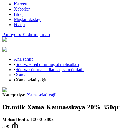
Karyera
Xəbərlər
Bloq
Müştəri dəstəyi
Əlaqə
Partnyor ol
Endirim jurnalı
Ana səhifə
•
Süd və emal olunmuş ət məhsulları
•
Süd və süd məhsulları - qısa müddətli
•
Xama
•
Xama ədəd yağlı
Kateqoriya
:
Xama ədəd yağlı
Dr.milk Xama Kaunasskaya 20% 350qr
Məhsul kodu
:
1000012802
3.95