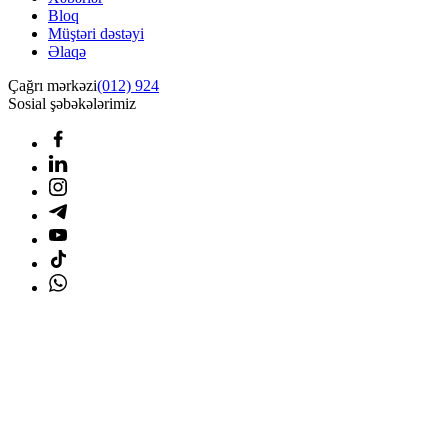
Bloq
Müştəri dəstəyi
Əlaqə
Çağrı mərkəzi
(012) 924
Sosial şəbəkələrimiz