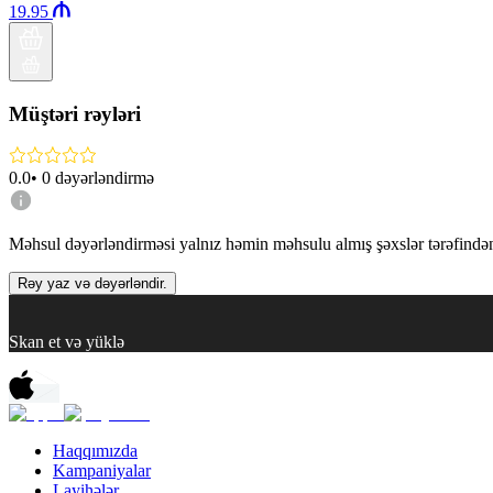
19.95
Müştəri rəyləri
0.0
•
0
dəyərləndirmə
Məhsul dəyərləndirməsi yalnız həmin məhsulu almış şəxslər tərəfindən 
Rəy yaz və dəyərləndir.
Skan et və yüklə
Haqqımızda
Kampaniyalar
Layihələr