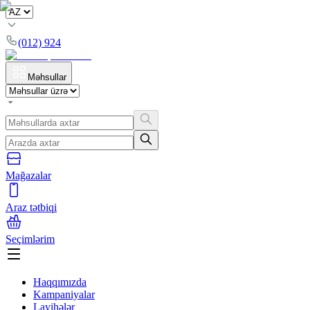
(012) 924
Məhsullar
Mağazalar
Araz tətbiqi
Seçimlərim
Haqqımızda
Kampaniyalar
Layihələr