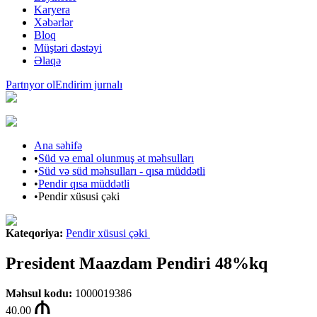
Karyera
Xəbərlər
Bloq
Müştəri dəstəyi
Əlaqə
Partnyor ol
Endirim jurnalı
Ana səhifə
•
Süd və emal olunmuş ət məhsulları
•
Süd və süd məhsulları - qısa müddətli
•
Pendir qısa müddətli
•
Pendir xüsusi çəki
Kateqoriya
:
Pendir xüsusi çəki
President Maazdam Pendiri 48%kq
Məhsul kodu
:
1000019386
40.00