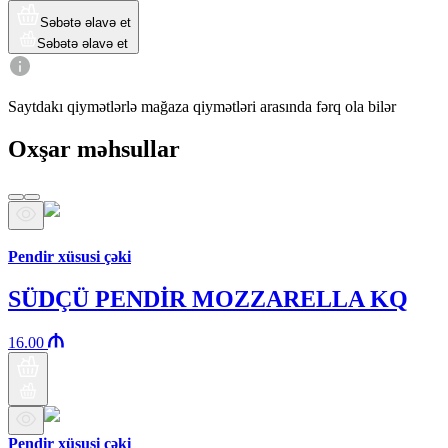
Səbətə əlavə et
Səbətə əlavə et
Saytdakı qiymətlərlə mağaza qiymətləri arasında fərq ola bilər
Oxşar məhsullar
Araz brendi
Pendir xüsusi çəki
SÜDÇÜ PENDİR MOZZARELLA KQ
16.00
Pendir xüsusi çəki