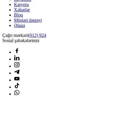
Karyera
Xəbərlər
Bloq
Müştəri dəstəyi
Əlaqə
Çağrı mərkəzi
(012) 924
Sosial şəbəkələrimiz