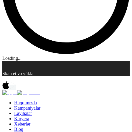
Loading...
Skan et və yüklə
Haqqımızda
Kampaniyalar
Layihələr
Karyera
Xəbərlər
Bloq