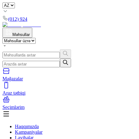
(012) 924
Məhsullar
Mağazalar
Araz tətbiqi
Seçimlərim
Haqqımızda
Kampaniyalar
Layihələr