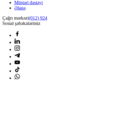
Müştəri dəstəyi
Əlaqə
Çağrı mərkəzi
(012) 924
Sosial şəbəkələrimiz