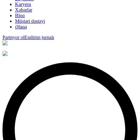
Karyera
Xəbərlər
Bloq
Müştəri dəstəyi
Əlaqə
Partnyor ol
Endirim jurnalı