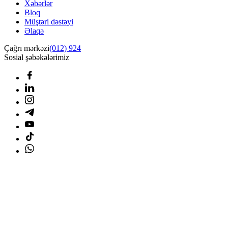
Xəbərlər
Bloq
Müştəri dəstəyi
Əlaqə
Çağrı mərkəzi
(012) 924
Sosial şəbəkələrimiz