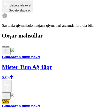
Səbətə əlavə et
Səbətə əlavə et
Saytdakı qiymətlərlə mağaza qiymətləri arasında fərq ola bilər
Oxşar məhsullar
Günəbaxan tumu paket
Mister Tum Ağ 40qr
0.80
30%
Günəbaxan tumu paket