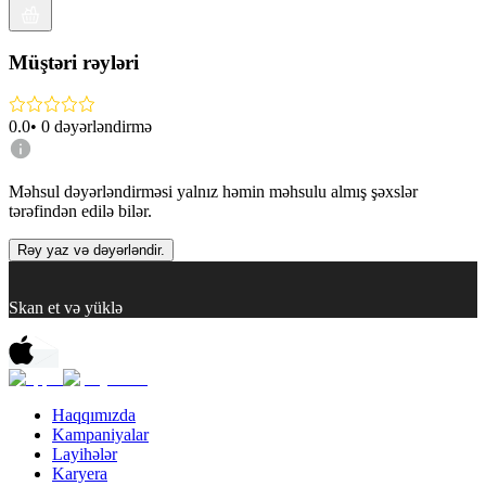
Müştəri rəyləri
0.0
•
0
dəyərləndirmə
Məhsul dəyərləndirməsi yalnız həmin məhsulu almış şəxslər
tərəfindən edilə bilər.
Rəy yaz və dəyərləndir.
Skan et və yüklə
Haqqımızda
Kampaniyalar
Layihələr
Karyera