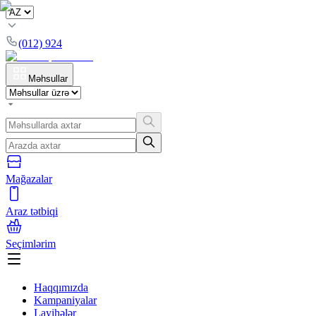
(012) 924
Məhsullar
Mağazalar
Araz tətbiqi
Seçimlərim
Haqqımızda
Kampaniyalar
Layihələr