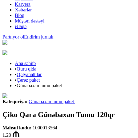
Karyera
Xəbərlər
Bloq
Müştəri dəstəyi
Əlaqə
Partnyor ol
Endirim jurnalı
Ana səhifə
•
Quru qida
•
Qəlyanaltılar
•
Çərəz paket
•
Günəbaxan tumu paket
Kateqoriya
:
Günəbaxan tumu paket
Çiko Qara Günəbaxan Tumu 120qr
Məhsul kodu
:
1000013564
1.20