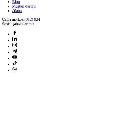
Bloq
Müştəri dəstəyi
Əlaqə
Çağrı mərkəzi
(012) 924
Sosial şəbəkələrimiz