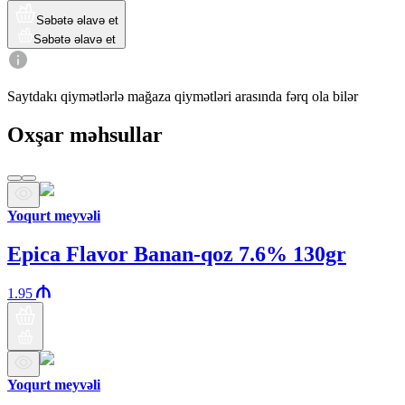
Səbətə əlavə et
Səbətə əlavə et
Saytdakı qiymətlərlə mağaza qiymətləri arasında fərq ola bilər
Oxşar məhsullar
Yoqurt meyvəli
Epica Flavor Banan-qoz 7.6% 130gr
1.95
Yoqurt meyvəli