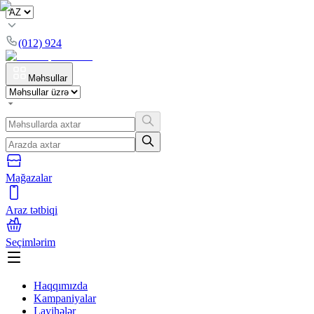
(012) 924
Məhsullar
Mağazalar
Araz tətbiqi
Seçimlərim
Haqqımızda
Kampaniyalar
Layihələr