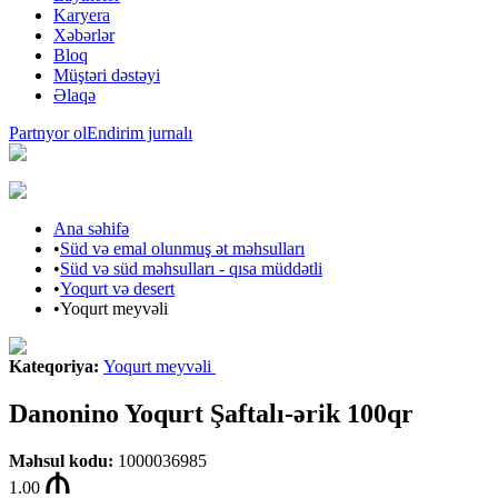
Karyera
Xəbərlər
Bloq
Müştəri dəstəyi
Əlaqə
Partnyor ol
Endirim jurnalı
Ana səhifə
•
Süd və emal olunmuş ət məhsulları
•
Süd və süd məhsulları - qısa müddətli
•
Yoqurt və desert
•
Yoqurt meyvəli
Kateqoriya
:
Yoqurt meyvəli
Danonino Yoqurt Şaftalı-ərik 100qr
Məhsul kodu
:
1000036985
1.00