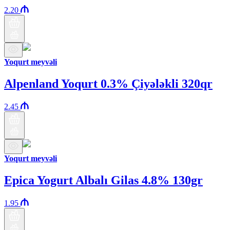
2.20
Yoqurt meyvəli
Alpenland Yoqurt 0.3% Çiyələkli 320qr
2.45
Yoqurt meyvəli
Epica Yogurt Albalı Gilas 4.8% 130gr
1.95