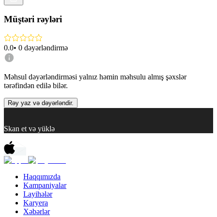
Müştəri rəyləri
0.0
•
0
dəyərləndirmə
Məhsul dəyərləndirməsi yalnız həmin məhsulu almış şəxslər
tərəfindən edilə bilər.
Rəy yaz və dəyərləndir.
Skan et və yüklə
Haqqımızda
Kampaniyalar
Layihələr
Karyera
Xəbərlər