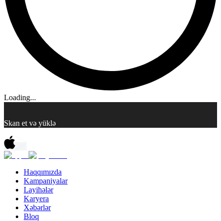
Loading...
Skan et və yüklə
Haqqımızda
Kampaniyalar
Layihələr
Karyera
Xəbərlər
Bloq