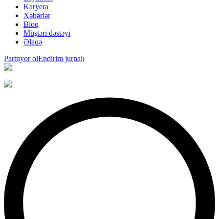
Karyera
Xəbərlər
Bloq
Müştəri dəstəyi
Əlaqə
Partnyor ol
Endirim jurnalı