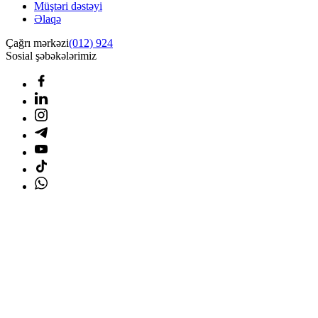
Müştəri dəstəyi
Əlaqə
Çağrı mərkəzi
(012) 924
Sosial şəbəkələrimiz