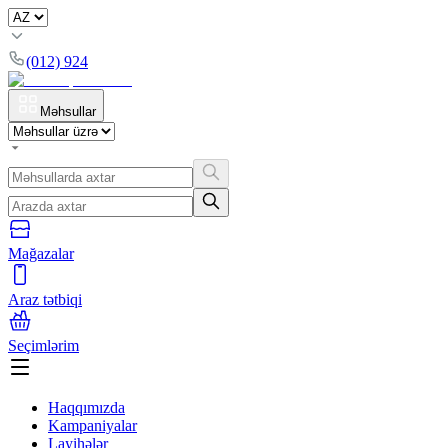
(012) 924
Məhsullar
Mağazalar
Araz tətbiqi
Seçimlərim
Haqqımızda
Kampaniyalar
Layihələr