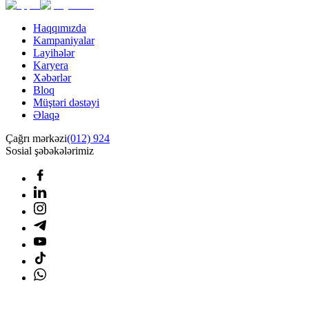
Haqqımızda
Kampaniyalar
Layihələr
Karyera
Xəbərlər
Bloq
Müştəri dəstəyi
Əlaqə
Çağrı mərkəzi
(012) 924
Sosial şəbəkələrimiz