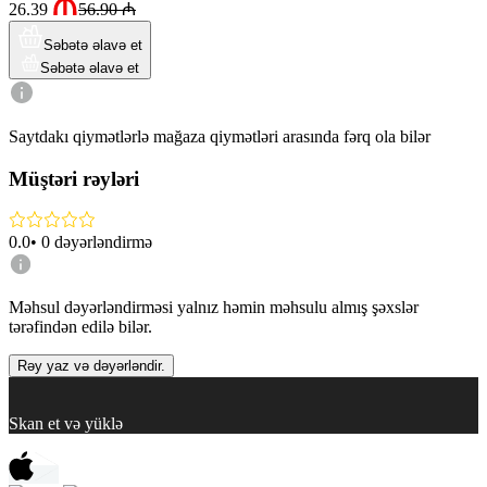
26.39
56.90
₼
Səbətə əlavə et
Səbətə əlavə et
Saytdakı qiymətlərlə mağaza qiymətləri arasında fərq ola bilər
Müştəri rəyləri
0.0
•
0
dəyərləndirmə
Məhsul dəyərləndirməsi yalnız həmin məhsulu almış şəxslər
tərəfindən edilə bilər.
Rəy yaz və dəyərləndir.
Skan et və yüklə