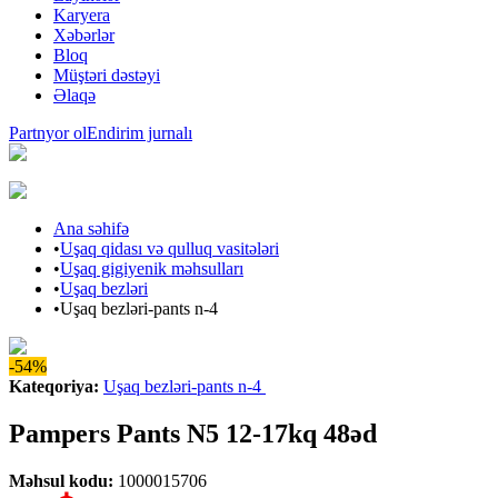
Karyera
Xəbərlər
Bloq
Müştəri dəstəyi
Əlaqə
Partnyor ol
Endirim jurnalı
Ana səhifə
•
Uşaq qidası və qulluq vasitələri
•
Uşaq gigiyenik məhsulları
•
Uşaq bezləri
•
Uşaq bezləri-pants n-4
-54%
Kateqoriya
:
Uşaq bezləri-pants n-4
Pampers Pants N5 12-17kq 48əd
Məhsul kodu
:
1000015706