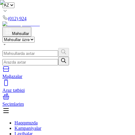
(012) 924
Məhsullar
Mağazalar
Araz tətbiqi
Seçimlərim
Haqqımızda
Kampaniyalar
Layihələr