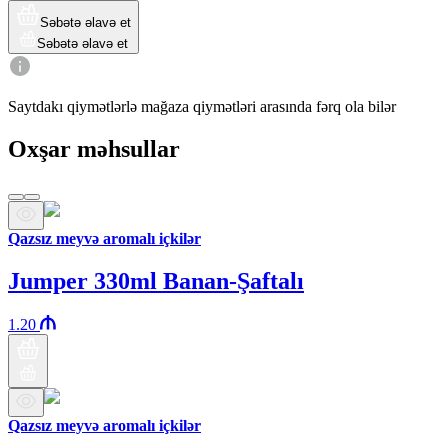
Səbətə əlavə et
Səbətə əlavə et
Saytdakı qiymətlərlə mağaza qiymətləri arasında fərq ola bilər
Oxşar məhsullar
Qazsız meyvə aromalı içkilər
Jumper 330ml Banan-Şaftalı
1.20
Qazsız meyvə aromalı içkilər