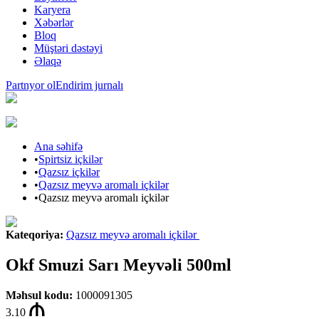
Karyera
Xəbərlər
Bloq
Müştəri dəstəyi
Əlaqə
Partnyor ol
Endirim jurnalı
Ana səhifə
•
Spirtsiz içkilər
•
Qazsız içkilər
•
Qazsız meyvə aromalı içkilər
•
Qazsız meyvə aromalı içkilər
Kateqoriya
:
Qazsız meyvə aromalı içkilər
Okf Smuzi Sarı Meyvəli 500ml
Məhsul kodu
:
1000091305
3.10