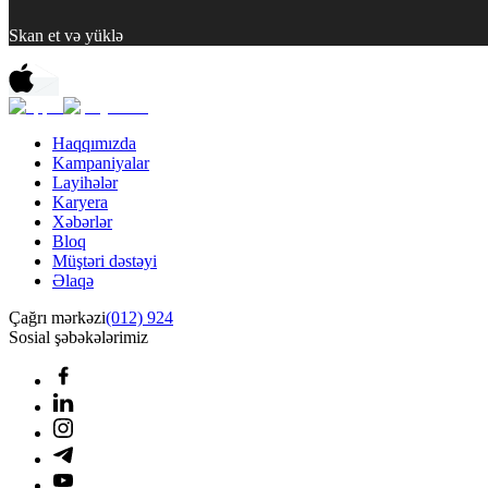
Skan et və yüklə
Haqqımızda
Kampaniyalar
Layihələr
Karyera
Xəbərlər
Bloq
Müştəri dəstəyi
Əlaqə
Çağrı mərkəzi
(012) 924
Sosial şəbəkələrimiz