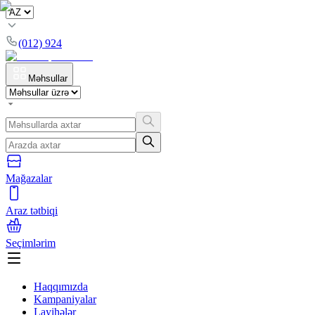
(012) 924
Məhsullar
Mağazalar
Araz tətbiqi
Seçimlərim
Haqqımızda
Kampaniyalar
Layihələr