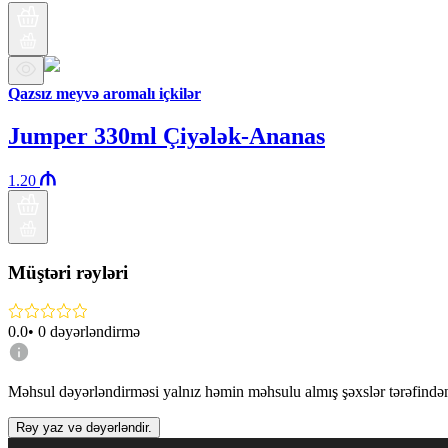
Qazsız meyvə aromalı içkilər
Jumper 330ml Çiyələk-Ananas
1.20
Müştəri rəyləri
0.0
•
0
dəyərləndirmə
Məhsul dəyərləndirməsi yalnız həmin məhsulu almış şəxslər tərəfindən 
Rəy yaz və dəyərləndir.