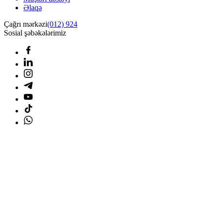
Əlaqə
Çağrı mərkəzi
(012) 924
Sosial şəbəkələrimiz