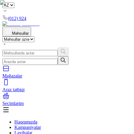
(012) 924
Məhsullar
Mağazalar
Araz tətbiqi
Seçimlərim
Haqqımızda
Kampaniyalar
Layihələr