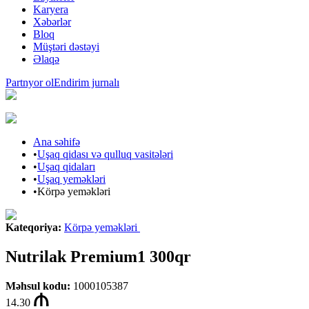
Karyera
Xəbərlər
Bloq
Müştəri dəstəyi
Əlaqə
Partnyor ol
Endirim jurnalı
Ana səhifə
•
Uşaq qidası və qulluq vasitələri
•
Uşaq qidaları
•
Uşaq yeməkləri
•
Körpə yeməkləri
Kateqoriya
:
Körpə yeməkləri
Nutrilak Premium1 300qr
Məhsul kodu
:
1000105387
14.30