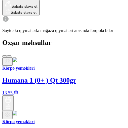
Səbətə əlavə et
Səbətə əlavə et
Saytdakı qiymətlərlə mağaza qiymətləri arasında fərq ola bilər
Oxşar məhsullar
Körpə yeməkləri
Humana 1 (0+ ) Qt 300gr
13.55
Körpə yeməkləri