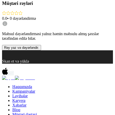
Müştəri rəyləri
0.0
•
0
dəyərləndirmə
Məhsul dəyərləndirməsi yalnız həmin məhsulu almış şəxslər
tərəfindən edilə bilər.
Rəy yaz və dəyərləndir.
Skan et və yüklə
Haqqımızda
Kampaniyalar
Layihələr
Karyera
Xəbərlər
Bloq
Müştəri dəstəyi