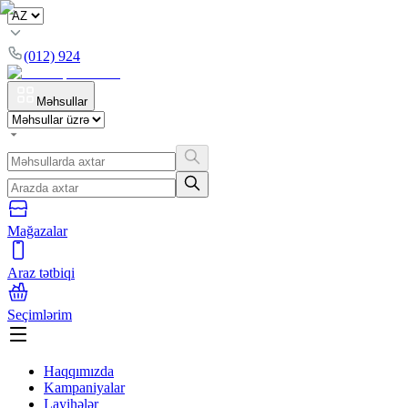
(012) 924
Məhsullar
Mağazalar
Araz tətbiqi
Seçimlərim
Haqqımızda
Kampaniyalar
Layihələr