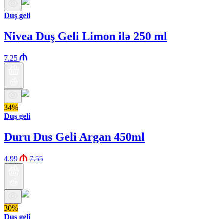
Duş geli
Nivea Duş Geli Limon ilə 250 ml
7.25
34%
Duş geli
Duru Dus Geli Argan 450ml
4.99
7.55
30%
Duş geli