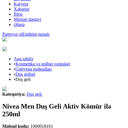
Karyera
Xəbərlər
Bloq
Müştəri dəstəyi
Əlaqə
Partnyor ol
Endirim jurnalı
Ana səhifə
•
Kosmetika və qulluq vasitələri
•
Gigiyena məhsulları
•
Duş gelləri
•
Duş geli
Kateqoriya
:
Duş geli
Nivea Men Duş Geli Aktiv Kömür ilə
250ml
Məhsul kodu
:
1000018161