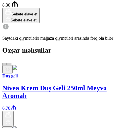
8.30
Səbətə əlavə et
Səbətə əlavə et
Saytdakı qiymətlərlə mağaza qiymətləri arasında fərq ola bilər
Oxşar məhsullar
Duş geli
Nivea Krem Duş Geli 250ml Meyvə
Aromalı
6.70