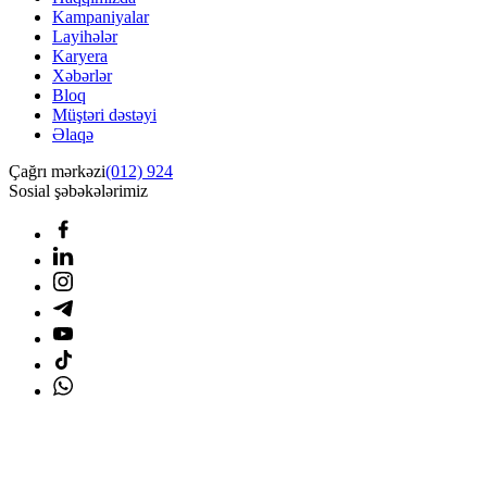
Kampaniyalar
Layihələr
Karyera
Xəbərlər
Bloq
Müştəri dəstəyi
Əlaqə
Çağrı mərkəzi
(012) 924
Sosial şəbəkələrimiz