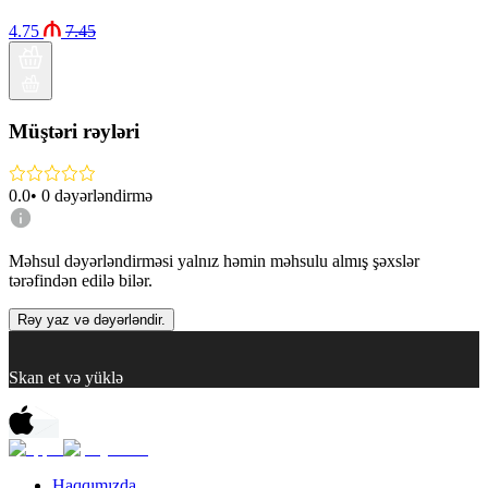
4.75
7.45
Müştəri rəyləri
0.0
•
0
dəyərləndirmə
Məhsul dəyərləndirməsi yalnız həmin məhsulu almış şəxslər
tərəfindən edilə bilər.
Rəy yaz və dəyərləndir.
Skan et və yüklə
Haqqımızda