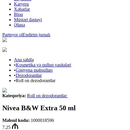
Karyera
Xəbərlər
Bloq
Müştəri dəstəyi
Əlaqə
Partnyor ol
Endirim jurnalı
Ana səhifə
•
Kosmetika və qulluq vasitələri
•
Gigiyena məhsulları
•
Dezodorantlar
•
Roll on dezodorantlar
Kateqoriya
:
Roll on dezodorantlar
Nivea B&W Extra 50 ml
Məhsul kodu
:
1000018596
7.25