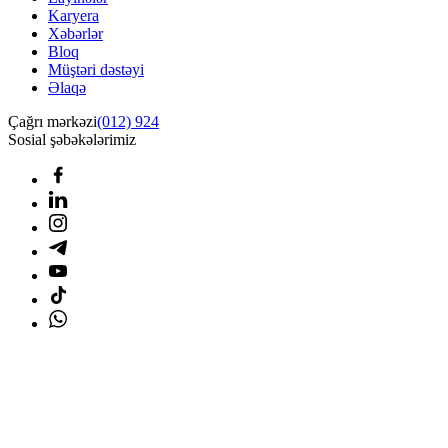
Karyera
Xəbərlər
Bloq
Müştəri dəstəyi
Əlaqə
Çağrı mərkəzi
(012) 924
Sosial şəbəkələrimiz