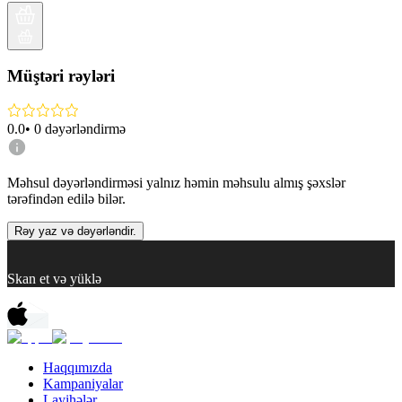
Müştəri rəyləri
0.0
•
0
dəyərləndirmə
Məhsul dəyərləndirməsi yalnız həmin məhsulu almış şəxslər
tərəfindən edilə bilər.
Rəy yaz və dəyərləndir.
Skan et və yüklə
Haqqımızda
Kampaniyalar
Layihələr