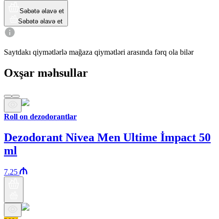
Səbətə əlavə et
Səbətə əlavə et
Saytdakı qiymətlərlə mağaza qiymətləri arasında fərq ola bilər
Oxşar məhsullar
Roll on dezodorantlar
Dezodorant Nivea Men Ultime İmpact 50
ml
7.25