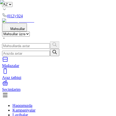
(012) 924
Məhsullar
Mağazalar
Araz tətbiqi
Seçimlərim
Haqqımızda
Kampaniyalar
Layihələr