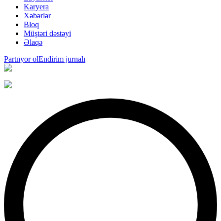
Karyera
Xəbərlər
Bloq
Müştəri dəstəyi
Əlaqə
Partnyor ol
Endirim jurnalı