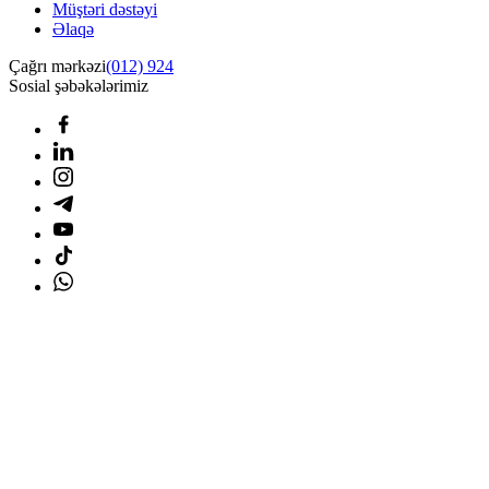
Müştəri dəstəyi
Əlaqə
Çağrı mərkəzi
(012) 924
Sosial şəbəkələrimiz