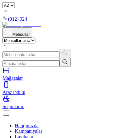
(012) 924
Məhsullar
Mağazalar
Araz tətbiqi
Seçimlərim
Haqqımızda
Kampaniyalar
Layihələr