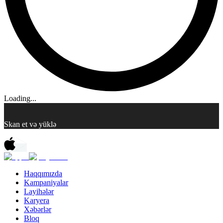
Loading...
Skan et və yüklə
Haqqımızda
Kampaniyalar
Layihələr
Karyera
Xəbərlər
Bloq