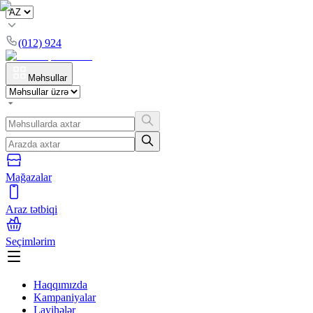
(012) 924
Məhsullar
Mağazalar
Araz tətbiqi
Seçimlərim
Haqqımızda
Kampaniyalar
Layihələr