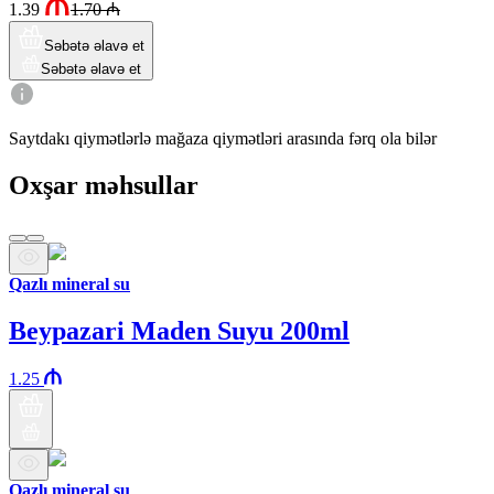
1.39
1.70
₼
Səbətə əlavə et
Səbətə əlavə et
Saytdakı qiymətlərlə mağaza qiymətləri arasında fərq ola bilər
Oxşar məhsullar
Qazlı mineral su
Beypazari Maden Suyu 200ml
1.25
Qazlı mineral su