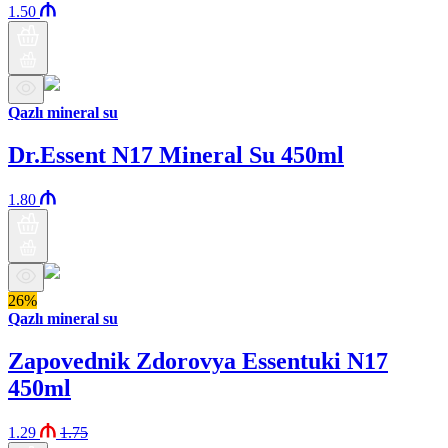
1.50
Qazlı mineral su
Dr.Essent N17 Mineral Su 450ml
1.80
26%
Qazlı mineral su
Zapovednik Zdorovya Essentuki N17
450ml
1.29
1.75