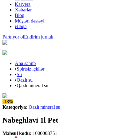
Karyera
Xəbərlər
Bloq
Müştəri dəstəyi
Əlaqə
Partnyor ol
Endirim jurnalı
Ana səhifə
•
Spirtsiz içkilər
•
Su
•
Qazlı su
•
Qazlı mineral su
-18%
Kateqoriya
:
Qazlı mineral su
Nabeghlavi 1l Pet
Məhsul kodu
:
1000003751