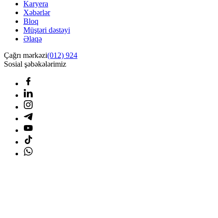
Karyera
Xəbərlər
Bloq
Müştəri dəstəyi
Əlaqə
Çağrı mərkəzi
(012) 924
Sosial şəbəkələrimiz