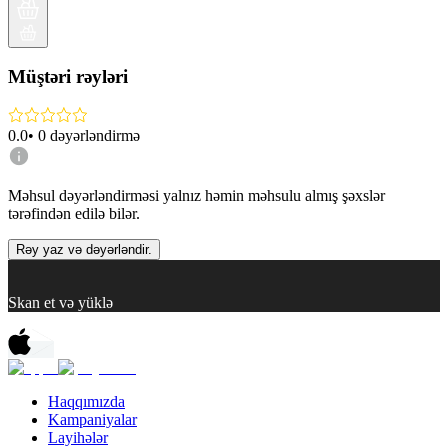
Müştəri rəyləri
0.0
•
0
dəyərləndirmə
Məhsul dəyərləndirməsi yalnız həmin məhsulu almış şəxslər
tərəfindən edilə bilər.
Rəy yaz və dəyərləndir.
Skan et və yüklə
Haqqımızda
Kampaniyalar
Layihələr