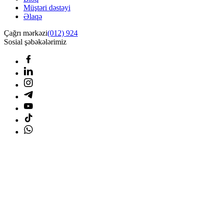
Müştəri dəstəyi
Əlaqə
Çağrı mərkəzi
(012) 924
Sosial şəbəkələrimiz