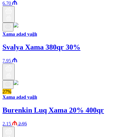
6.70
Xama ədəd yağlı
Svalya Xama 380qr 30%
7.95
27%
Xama ədəd yağlı
Burenkin Luq Xama 20% 400qr
2.15
2.95