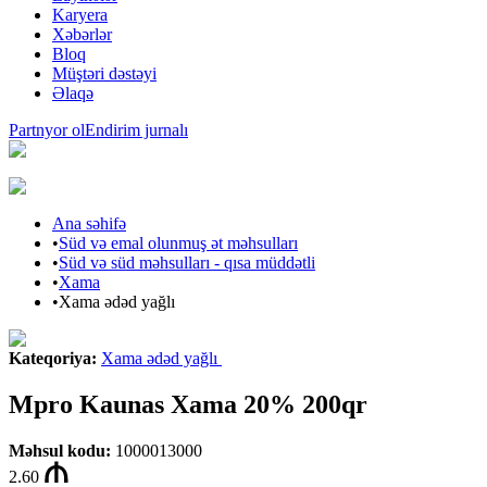
Karyera
Xəbərlər
Bloq
Müştəri dəstəyi
Əlaqə
Partnyor ol
Endirim jurnalı
Ana səhifə
•
Süd və emal olunmuş ət məhsulları
•
Süd və süd məhsulları - qısa müddətli
•
Xama
•
Xama ədəd yağlı
Kateqoriya
:
Xama ədəd yağlı
Mpro Kaunas Xama 20% 200qr
Məhsul kodu
:
1000013000
2.60