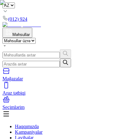
(012) 924
Məhsullar
Mağazalar
Araz tətbiqi
Seçimlərim
Haqqımızda
Kampaniyalar
Layihələr