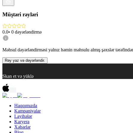
Müştəri rəyləri
0.0
•
0
dəyərləndirmə
Məhsul dəyərləndirməsi yalnız həmin məhsulu almış şəxslər tərəfindən 
Rəy yaz və dəyərləndir.
Skan et və yüklə
Haqqımızda
Kampaniyalar
Layihələr
Karyera
Xəbərlər
Bloq