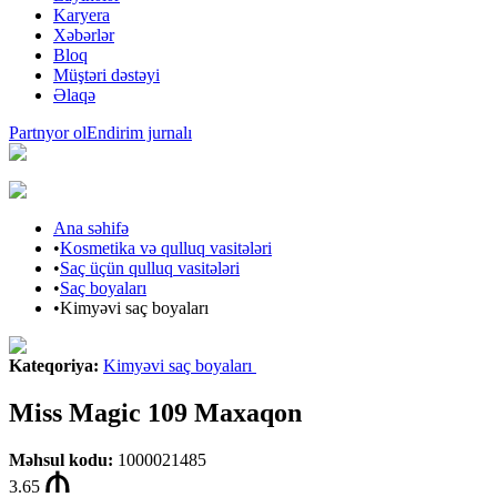
Karyera
Xəbərlər
Bloq
Müştəri dəstəyi
Əlaqə
Partnyor ol
Endirim jurnalı
Ana səhifə
•
Kosmetika və qulluq vasitələri
•
Saç üçün qulluq vasitələri
•
Saç boyaları
•
Kimyəvi saç boyaları
Kateqoriya
:
Kimyəvi saç boyaları
Miss Magic 109 Maxaqon
Məhsul kodu
:
1000021485
3.65