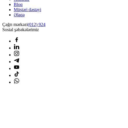
Bloq
Müştəri dəstəyi
Əlaqə
Çağrı mərkəzi
(012) 924
Sosial şəbəkələrimiz