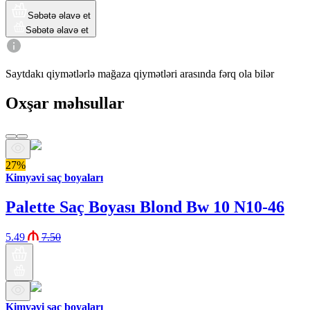
Səbətə əlavə et
Səbətə əlavə et
Saytdakı qiymətlərlə mağaza qiymətləri arasında fərq ola bilər
Oxşar məhsullar
27%
Kimyəvi saç boyaları
Palette Saç Boyası Blond Bw 10 N10-46
5.49
7.50
Kimyəvi saç boyaları