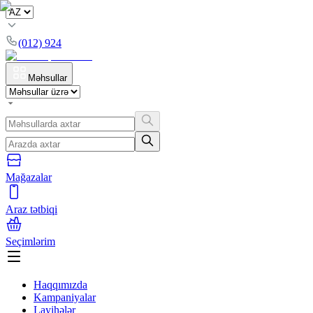
(012) 924
Məhsullar
Mağazalar
Araz tətbiqi
Seçimlərim
Haqqımızda
Kampaniyalar
Layihələr