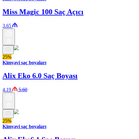
Miss Magic 100 Saç Açıcı
3.65
25%
Kimyəvi saç boyaları
Alix Eko 6.0 Saç Boyası
4.19
5.60
25%
Kimyəvi saç boyaları