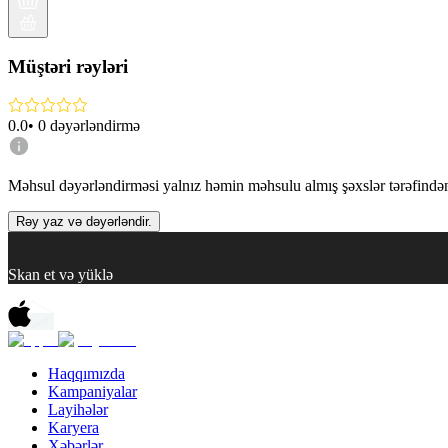
Müştəri rəyləri
0.0
•
0
dəyərləndirmə
Məhsul dəyərləndirməsi yalnız həmin məhsulu almış şəxslər tərəfindən 
Rəy yaz və dəyərləndir.
Skan et və yüklə
Haqqımızda
Kampaniyalar
Layihələr
Karyera
Xəbərlər