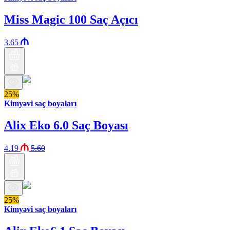
Miss Magic 100 Saç Açıcı
3.65
25%
Kimyəvi saç boyaları
Alix Eko 6.0 Saç Boyası
4.19
5.60
25%
Kimyəvi saç boyaları