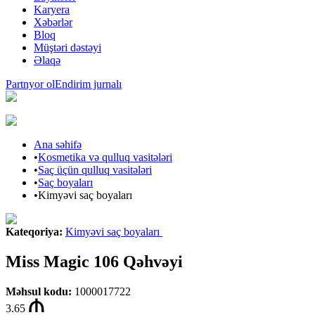
Karyera
Xəbərlər
Bloq
Müştəri dəstəyi
Əlaqə
Partnyor ol
Endirim jurnalı
Ana səhifə
•
Kosmetika və qulluq vasitələri
•
Saç üçün qulluq vasitələri
•
Saç boyaları
•
Kimyəvi saç boyaları
Kateqoriya
:
Kimyəvi saç boyaları
Miss Magic 106 Qəhvəyi
Məhsul kodu
:
1000017722
3.65