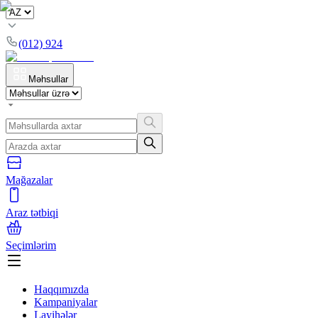
(012) 924
Məhsullar
Mağazalar
Araz tətbiqi
Seçimlərim
Haqqımızda
Kampaniyalar
Layihələr