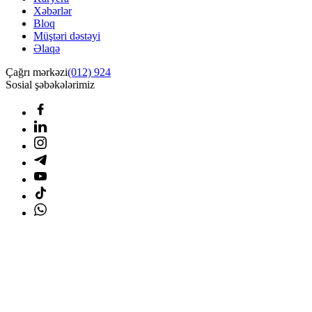
Xəbərlər
Bloq
Müştəri dəstəyi
Əlaqə
Çağrı mərkəzi
(012) 924
Sosial şəbəkələrimiz