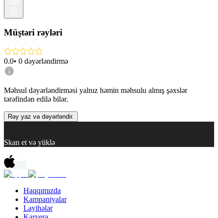
Müştəri rəyləri
0.0
•
0
dəyərləndirmə
Məhsul dəyərləndirməsi yalnız həmin məhsulu almış şəxslər
tərəfindən edilə bilər.
Rəy yaz və dəyərləndir.
Skan et və yüklə
Haqqımızda
Kampaniyalar
Layihələr
Karyera