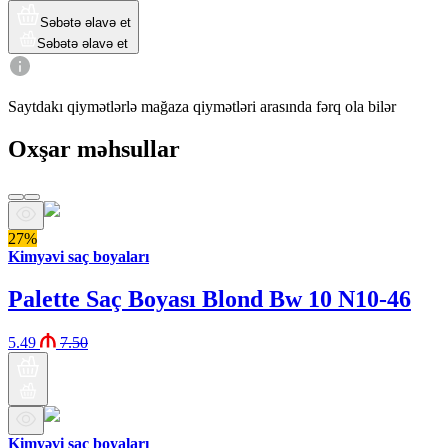
Səbətə əlavə et
Səbətə əlavə et
Saytdakı qiymətlərlə mağaza qiymətləri arasında fərq ola bilər
Oxşar məhsullar
27%
Kimyəvi saç boyaları
Palette Saç Boyası Blond Bw 10 N10-46
5.49
7.50
Kimyəvi saç boyaları