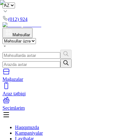
(012) 924
Məhsullar
Mağazalar
Araz tətbiqi
Seçimlərim
Haqqımızda
Kampaniyalar
Layihələr