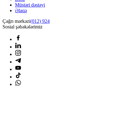
Müştəri dəstəyi
Əlaqə
Çağrı mərkəzi
(012) 924
Sosial şəbəkələrimiz