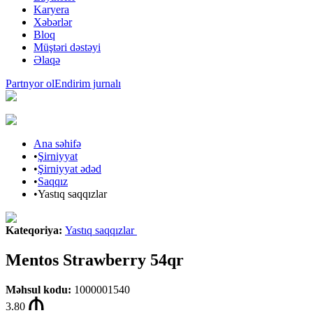
Karyera
Xəbərlər
Bloq
Müştəri dəstəyi
Əlaqə
Partnyor ol
Endirim jurnalı
Ana səhifə
•
Şirniyyat
•
Şirniyyat ədəd
•
Saqqız
•
Yastıq saqqızlar
Kateqoriya
:
Yastıq saqqızlar
Mentos Strawberry 54qr
Məhsul kodu
:
1000001540
3.80