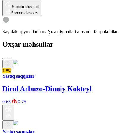
Səbətə əlavə et
Səbətə əlavə et
Saytdakı qiymətlərlə mağaza qiymətləri arasında fərq ola bilər
Oxşar məhsullar
13%
Yastıq saqqızlar
Dirol Arbuzo-Dinniy Kokteyl
0.65
0.75
Yastıq saqqızlar