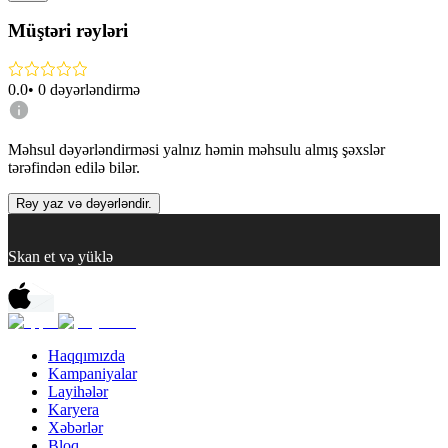
Müştəri rəyləri
0.0
•
0
dəyərləndirmə
Məhsul dəyərləndirməsi yalnız həmin məhsulu almış şəxslər
tərəfindən edilə bilər.
Rəy yaz və dəyərləndir.
Skan et və yüklə
Haqqımızda
Kampaniyalar
Layihələr
Karyera
Xəbərlər
Bloq