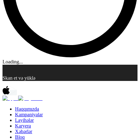
Loading...
Skan et və yüklə
Haqqımızda
Kampaniyalar
Layihələr
Karyera
Xəbərlər
Bloq