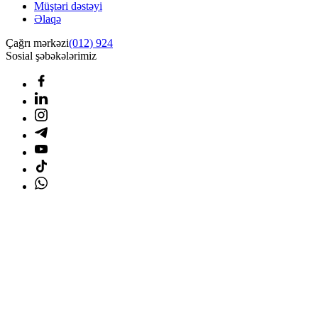
Müştəri dəstəyi
Əlaqə
Çağrı mərkəzi
(012) 924
Sosial şəbəkələrimiz