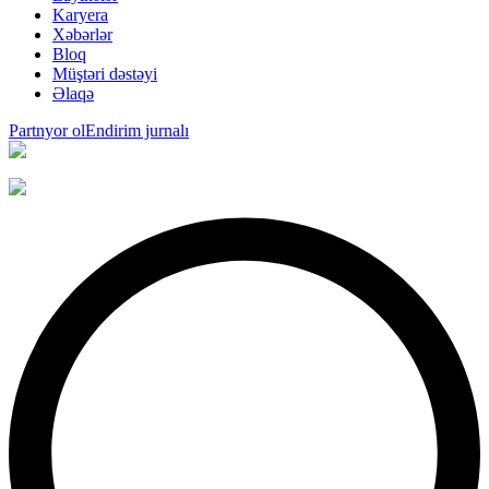
Karyera
Xəbərlər
Bloq
Müştəri dəstəyi
Əlaqə
Partnyor ol
Endirim jurnalı