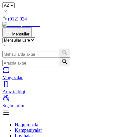
(012) 924
Məhsullar
Mağazalar
Araz tətbiqi
Seçimlərim
Haqqımızda
Kampaniyalar
Layihələr