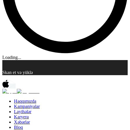
Loading...
Skan et və yüklə
Haqqımızda
Kampaniyalar
Layihələr
Karyera
Xəbərlər
Bloq