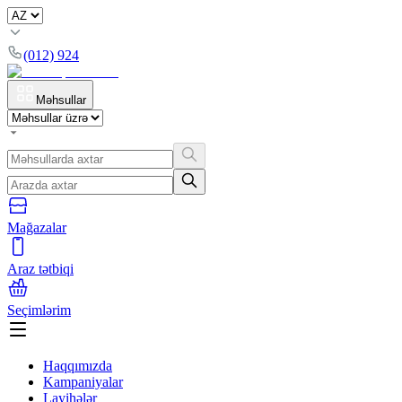
(012) 924
Məhsullar
Mağazalar
Araz tətbiqi
Seçimlərim
Haqqımızda
Kampaniyalar
Layihələr