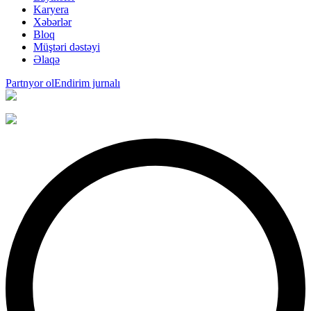
Karyera
Xəbərlər
Bloq
Müştəri dəstəyi
Əlaqə
Partnyor ol
Endirim jurnalı