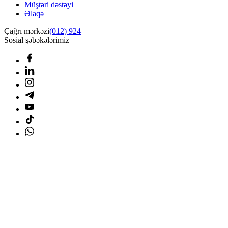
Müştəri dəstəyi
Əlaqə
Çağrı mərkəzi
(012) 924
Sosial şəbəkələrimiz