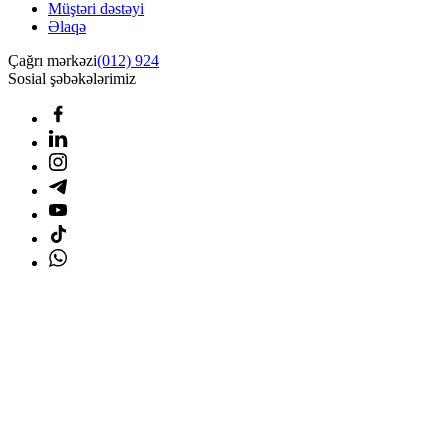
Müştəri dəstəyi
Əlaqə
Çağrı mərkəzi
(012) 924
Sosial şəbəkələrimiz