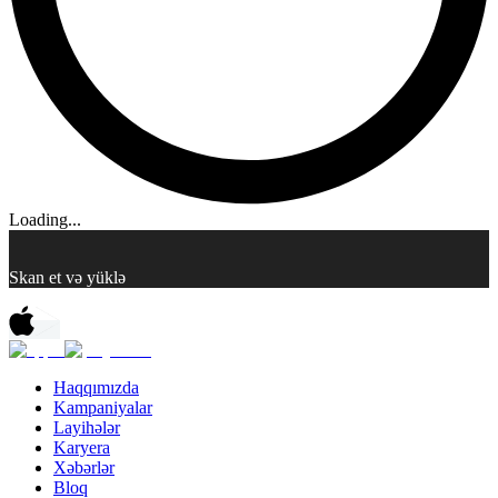
Loading...
Skan et və yüklə
Haqqımızda
Kampaniyalar
Layihələr
Karyera
Xəbərlər
Bloq