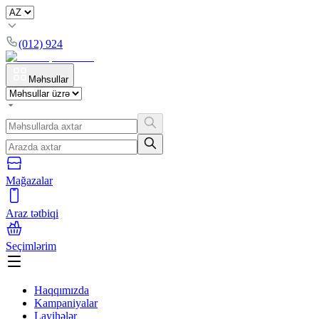
(012) 924
Məhsullar
Mağazalar
Araz tətbiqi
Seçimlərim
Haqqımızda
Kampaniyalar
Layihələr