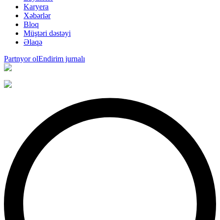
Karyera
Xəbərlər
Bloq
Müştəri dəstəyi
Əlaqə
Partnyor ol
Endirim jurnalı