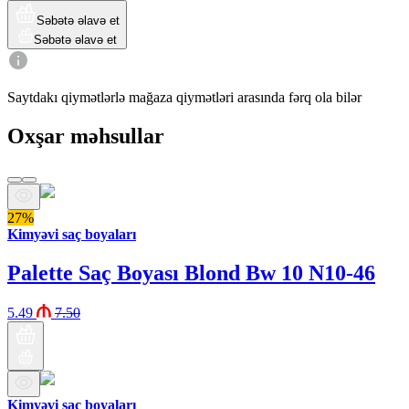
Səbətə əlavə et
Səbətə əlavə et
Saytdakı qiymətlərlə mağaza qiymətləri arasında fərq ola bilər
Oxşar məhsullar
27%
Kimyəvi saç boyaları
Palette Saç Boyası Blond Bw 10 N10-46
5.49
7.50
Kimyəvi saç boyaları