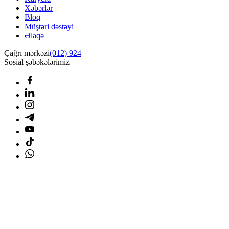
Xəbərlər
Bloq
Müştəri dəstəyi
Əlaqə
Çağrı mərkəzi
(012) 924
Sosial şəbəkələrimiz