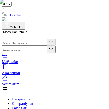
(012) 924
Məhsullar
Mağazalar
Araz tətbiqi
Seçimlərim
Haqqımızda
Kampaniyalar
Layihələr