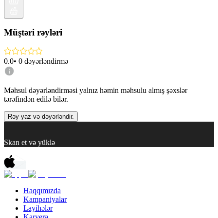
Müştəri rəyləri
0.0
•
0
dəyərləndirmə
Məhsul dəyərləndirməsi yalnız həmin məhsulu almış şəxslər
tərəfindən edilə bilər.
Rəy yaz və dəyərləndir.
Skan et və yüklə
Haqqımızda
Kampaniyalar
Layihələr
Karyera