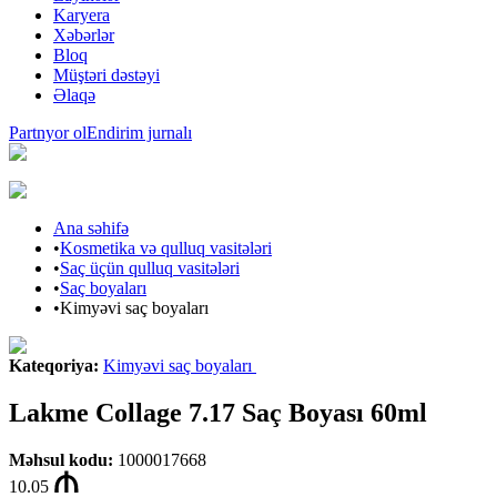
Karyera
Xəbərlər
Bloq
Müştəri dəstəyi
Əlaqə
Partnyor ol
Endirim jurnalı
Ana səhifə
•
Kosmetika və qulluq vasitələri
•
Saç üçün qulluq vasitələri
•
Saç boyaları
•
Kimyəvi saç boyaları
Kateqoriya
:
Kimyəvi saç boyaları
Lakme Collage 7.17 Saç Boyası 60ml
Məhsul kodu
:
1000017668
10.05