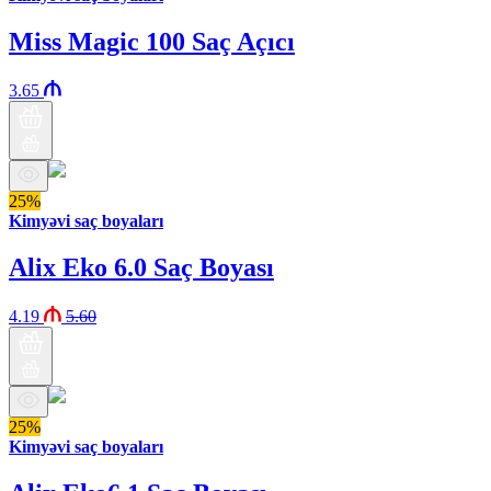
Miss Magic 100 Saç Açıcı
3.65
25%
Kimyəvi saç boyaları
Alix Eko 6.0 Saç Boyası
4.19
5.60
25%
Kimyəvi saç boyaları