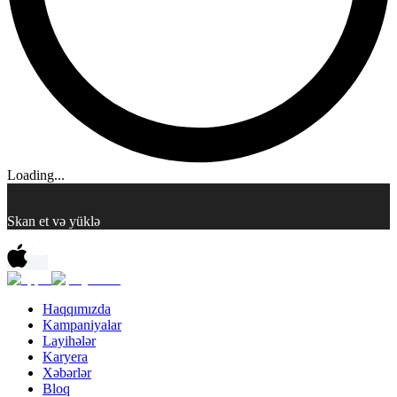
Loading...
Skan et və yüklə
Haqqımızda
Kampaniyalar
Layihələr
Karyera
Xəbərlər
Bloq