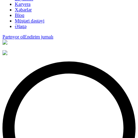
Karyera
Xəbərlər
Bloq
Müştəri dəstəyi
Əlaqə
Partnyor ol
Endirim jurnalı