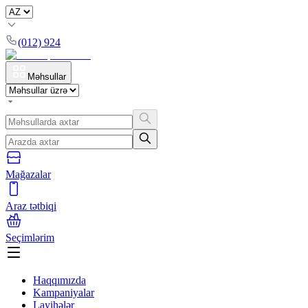
(012) 924
Məhsullar
Mağazalar
Araz tətbiqi
Seçimlərim
Haqqımızda
Kampaniyalar
Layihələr