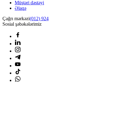
Müştəri dəstəyi
Əlaqə
Çağrı mərkəzi
(012) 924
Sosial şəbəkələrimiz