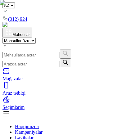
(012) 924
Məhsullar
Mağazalar
Araz tətbiqi
Seçimlərim
Haqqımızda
Kampaniyalar
Layihələr