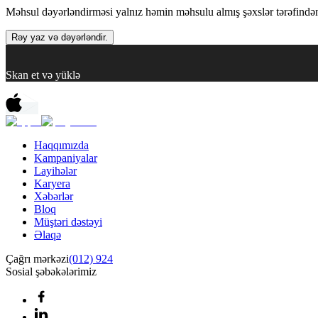
Məhsul dəyərləndirməsi yalnız həmin məhsulu almış şəxslər tərəfindən 
Rəy yaz və dəyərləndir.
Skan et və yüklə
Haqqımızda
Kampaniyalar
Layihələr
Karyera
Xəbərlər
Bloq
Müştəri dəstəyi
Əlaqə
Çağrı mərkəzi
(012) 924
Sosial şəbəkələrimiz