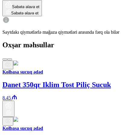
Səbətə əlavə et
Səbətə əlavə et
Saytdakı qiymətlərlə mağaza qiymətləri arasında fərq ola bilər
Oxşar məhsullar
Kolbasa sucuq ədəd
Danet 350qr Iklim Tost Piliç Sucuk
8.45
Kolbasa sucuq ədəd