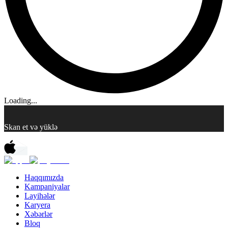
Loading...
Skan et və yüklə
Haqqımızda
Kampaniyalar
Layihələr
Karyera
Xəbərlər
Bloq