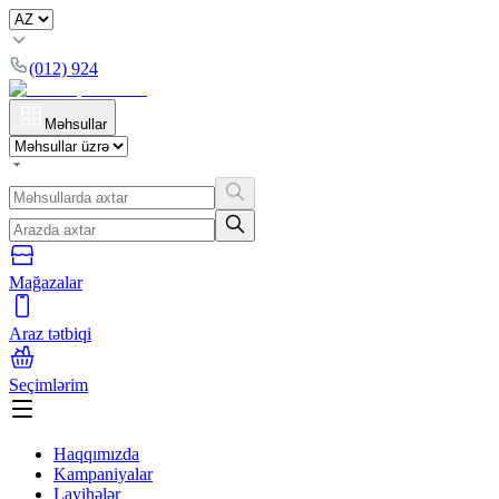
(012) 924
Məhsullar
Mağazalar
Araz tətbiqi
Seçimlərim
Haqqımızda
Kampaniyalar
Layihələr