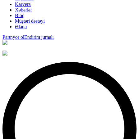
Karyera
Xəbərlər
Bloq
Müştəri dəstəyi
Əlaqə
Partnyor ol
Endirim jurnalı