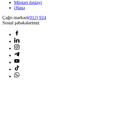
Müştəri dəstəyi
Əlaqə
Çağrı mərkəzi
(012) 924
Sosial şəbəkələrimiz