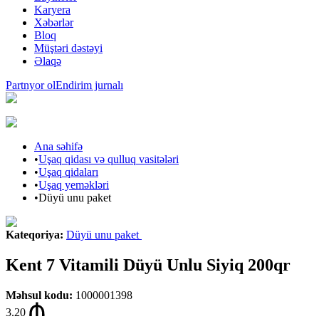
Karyera
Xəbərlər
Bloq
Müştəri dəstəyi
Əlaqə
Partnyor ol
Endirim jurnalı
Ana səhifə
•
Uşaq qidası və qulluq vasitələri
•
Uşaq qidaları
•
Uşaq yeməkləri
•
Düyü unu paket
Kateqoriya
:
Düyü unu paket
Kent 7 Vitamili Düyü Unlu Siyiq 200qr
Məhsul kodu
:
1000001398
3.20