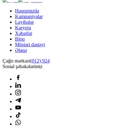
Haqqımızda
Kampaniyalar
Layihələr
Karyera
Xəbərlər
Bloq
Müştəri dəstəyi
Əlaqə
Çağrı mərkəzi
(012) 924
Sosial şəbəkələrimiz