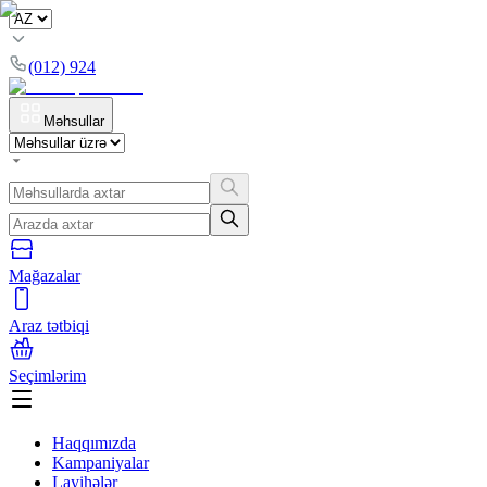
(012) 924
Məhsullar
Mağazalar
Araz tətbiqi
Seçimlərim
Haqqımızda
Kampaniyalar
Layihələr