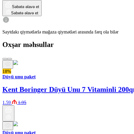
Səbətə əlavə et
Səbətə əlavə et
Saytdakı qiymətlərlə mağaza qiymətləri arasında fərq ola bilər
Oxşar məhsullar
18%
Düyü unu paket
Kent Boringer Düyü Unu 7 Vitaminli 200q
1.59
1.95
Düyü unu paket