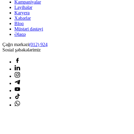
Kampaniyalar
Layihələr
Karyera
Xəbərlər
Bloq
Müştəri dəstəyi
Əlaqə
Çağrı mərkəzi
(012) 924
Sosial şəbəkələrimiz