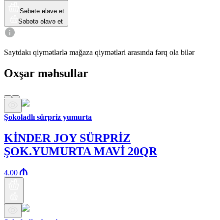
Səbətə əlavə et
Səbətə əlavə et
Saytdakı qiymətlərlə mağaza qiymətləri arasında fərq ola bilər
Oxşar məhsullar
Şokoladlı sürpriz yumurta
KİNDER JOY SÜRPRİZ
ŞOK.YUMURTA MAVİ 20QR
4.00