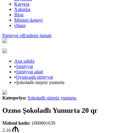
Karyera
Xəbərlər
Bloq
Müştəri dəstəyi
Əlaqə
Partnyor ol
Endirim jurnalı
Ana səhifə
•
Şirniyyat
•
Şirniyyat ədəd
•
Oyuncaqlı şirniyyat
•
Şokoladlı sürpriz yumurta
Kateqoriya
:
Şokoladlı sürpriz yumurta
Ozmo Şokoladlı Yumurta 20 qr
Məhsul kodu
:
1000001639
2.10