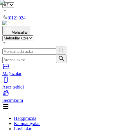
(012) 924
Məhsullar
Mağazalar
Araz tətbiqi
Seçimlərim
Haqqımızda
Kampaniyalar
Layihələr