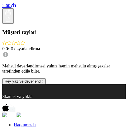
2.60
Müştəri rəyləri
0.0
•
0
dəyərləndirmə
Məhsul dəyərləndirməsi yalnız həmin məhsulu almış şəxslər
tərəfindən edilə bilər.
Rəy yaz və dəyərləndir.
Skan et və yüklə
Haqqımızda