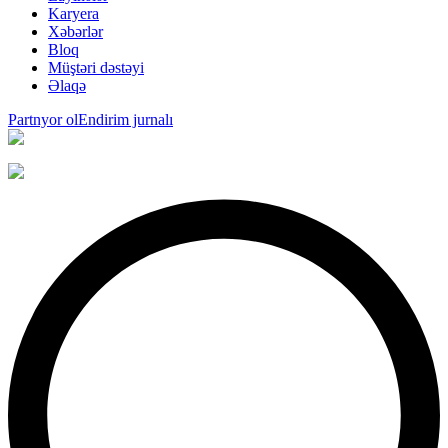
Karyera
Xəbərlər
Bloq
Müştəri dəstəyi
Əlaqə
Partnyor ol
Endirim jurnalı