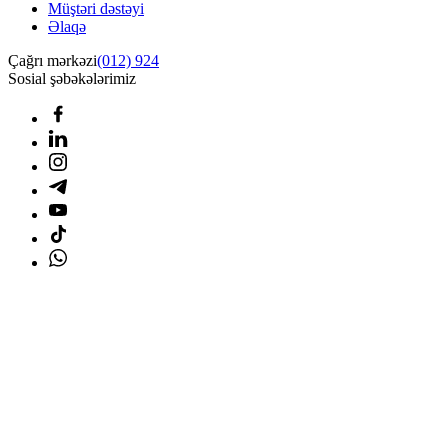
Müştəri dəstəyi
Əlaqə
Çağrı mərkəzi
(012) 924
Sosial şəbəkələrimiz