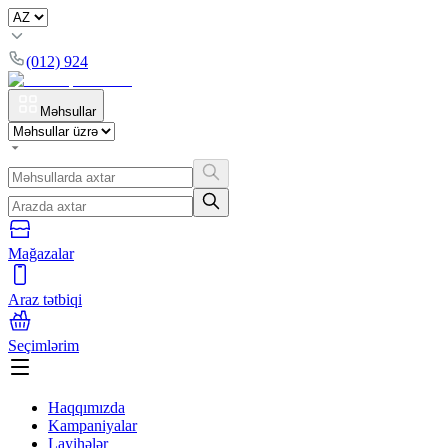
(012) 924
Məhsullar
Mağazalar
Araz tətbiqi
Seçimlərim
Haqqımızda
Kampaniyalar
Layihələr