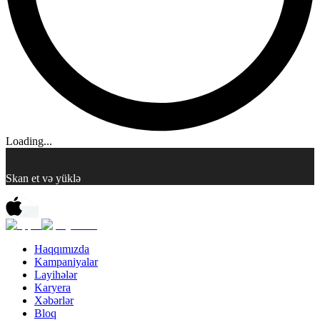
Loading...
Skan et və yüklə
Haqqımızda
Kampaniyalar
Layihələr
Karyera
Xəbərlər
Bloq