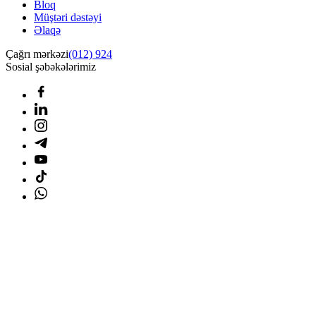
Bloq
Müştəri dəstəyi
Əlaqə
Çağrı mərkəzi
(012) 924
Sosial şəbəkələrimiz