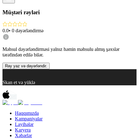
Müştəri rəyləri
0.0
•
0
dəyərləndirmə
Məhsul dəyərləndirməsi yalnız həmin məhsulu almış şəxslər
tərəfindən edilə bilər.
Rəy yaz və dəyərləndir.
Skan et və yüklə
Haqqımızda
Kampaniyalar
Layihələr
Karyera
Xəbərlər