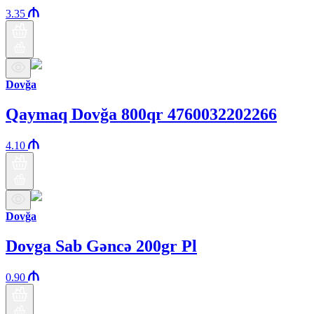
3.35
Dovğa
Qaymaq Dovğa 800qr 4760032202266
4.10
Dovğa
Dovga Sab Gəncə 200gr Pl
0.90