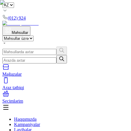
(012) 924
Məhsullar
Mağazalar
Araz tətbiqi
Seçimlərim
Haqqımızda
Kampaniyalar
Layihələr