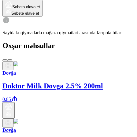
Səbətə əlavə et
Səbətə əlavə et
Saytdakı qiymətlərlə mağaza qiymətləri arasında fərq ola bilər
Oxşar məhsullar
Dovğa
Doktor Milk Dovga 2.5% 200ml
0.85
Dovğa