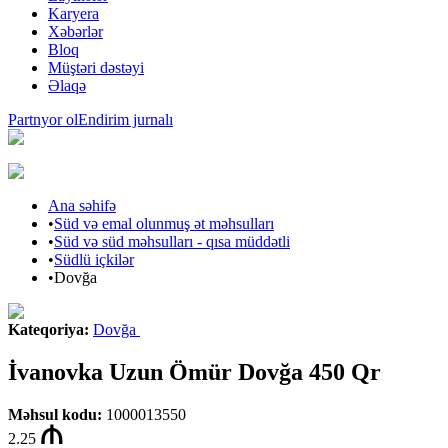
Karyera
Xəbərlər
Bloq
Müştəri dəstəyi
Əlaqə
Partnyor ol
Endirim jurnalı
Ana səhifə
•
Süd və emal olunmuş ət məhsulları
•
Süd və süd məhsulları - qısa müddətli
•
Südlü içkilər
•
Dovğa
Kateqoriya
:
Dovğa
İvanovka Uzun Ömür Dovğa 450 Qr
Məhsul kodu
:
1000013550
2.25