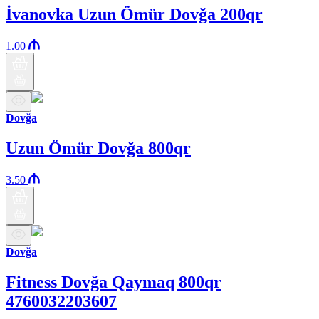
İvanovka Uzun Ömür Dovğa 200qr
1.00
Dovğa
Uzun Ömür Dovğa 800qr
3.50
Dovğa
Fitness Dovğa Qaymaq 800qr
4760032203607