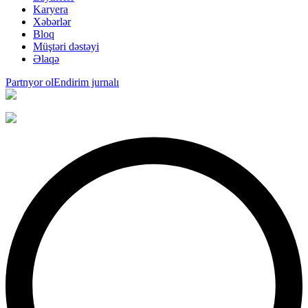
Karyera
Xəbərlər
Bloq
Müştəri dəstəyi
Əlaqə
Partnyor ol
Endirim jurnalı