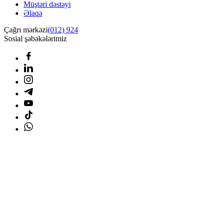
Müştəri dəstəyi
Əlaqə
Çağrı mərkəzi
(012) 924
Sosial şəbəkələrimiz