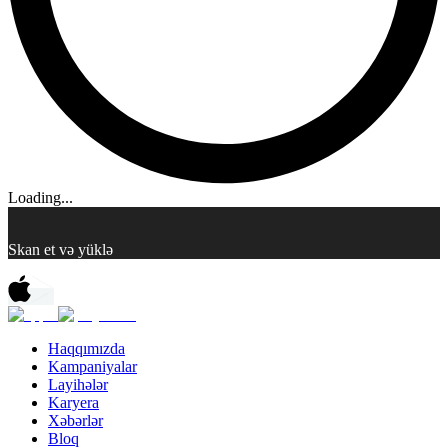
Loading...
Skan et və yüklə
Haqqımızda
Kampaniyalar
Layihələr
Karyera
Xəbərlər
Bloq