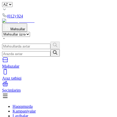
(012) 924
Məhsullar
Mağazalar
Araz tətbiqi
Seçimlərim
Haqqımızda
Kampaniyalar
Layihələr