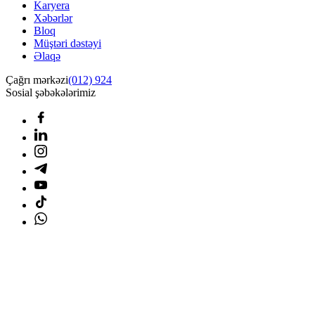
Karyera
Xəbərlər
Bloq
Müştəri dəstəyi
Əlaqə
Çağrı mərkəzi
(012) 924
Sosial şəbəkələrimiz