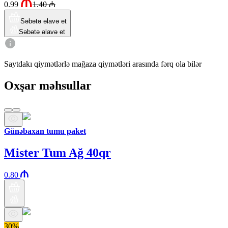
0.99
1.40
₼
Səbətə əlavə et
Səbətə əlavə et
Saytdakı qiymətlərlə mağaza qiymətləri arasında fərq ola bilər
Oxşar məhsullar
Günəbaxan tumu paket
Mister Tum Ağ 40qr
0.80
30%