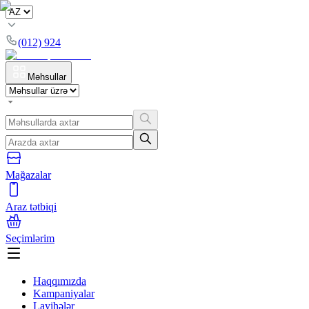
(012) 924
Məhsullar
Mağazalar
Araz tətbiqi
Seçimlərim
Haqqımızda
Kampaniyalar
Layihələr