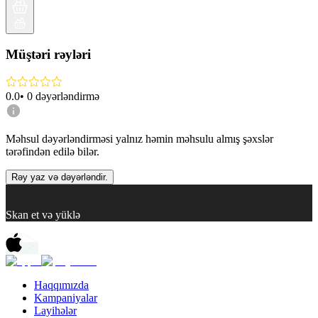
Müştəri rəyləri
0.0
•
0
dəyərləndirmə
Məhsul dəyərləndirməsi yalnız həmin məhsulu almış şəxslər
tərəfindən edilə bilər.
Rəy yaz və dəyərləndir.
Skan et və yüklə
Haqqımızda
Kampaniyalar
Layihələr