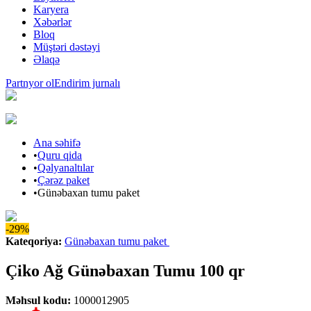
Karyera
Xəbərlər
Bloq
Müştəri dəstəyi
Əlaqə
Partnyor ol
Endirim jurnalı
Ana səhifə
•
Quru qida
•
Qəlyanaltılar
•
Çərəz paket
•
Günəbaxan tumu paket
-29%
Kateqoriya
:
Günəbaxan tumu paket
Çiko Ağ Günəbaxan Tumu 100 qr
Məhsul kodu
:
1000012905