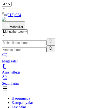
(012) 924
Məhsullar
Mağazalar
Araz tətbiqi
Seçimlərim
Haqqımızda
Kampaniyalar
Layihələr