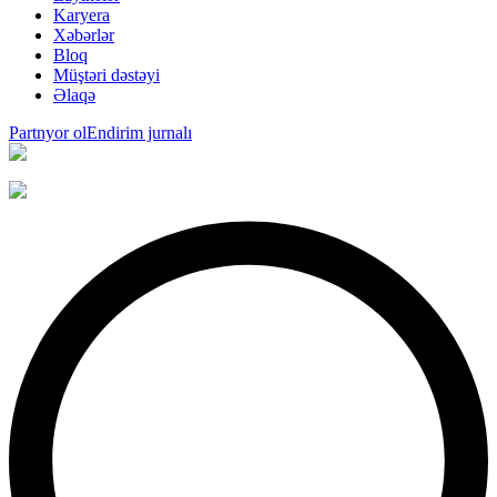
Karyera
Xəbərlər
Bloq
Müştəri dəstəyi
Əlaqə
Partnyor ol
Endirim jurnalı