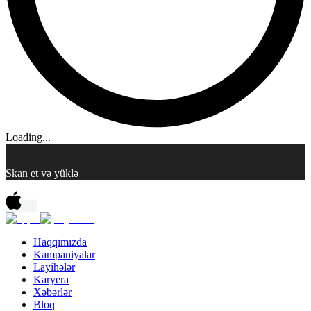
Loading...
Skan et və yüklə
Haqqımızda
Kampaniyalar
Layihələr
Karyera
Xəbərlər
Bloq