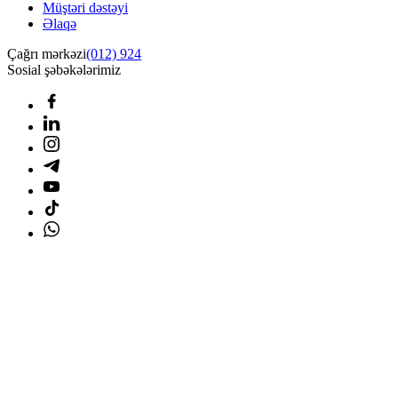
Müştəri dəstəyi
Əlaqə
Çağrı mərkəzi
(012) 924
Sosial şəbəkələrimiz