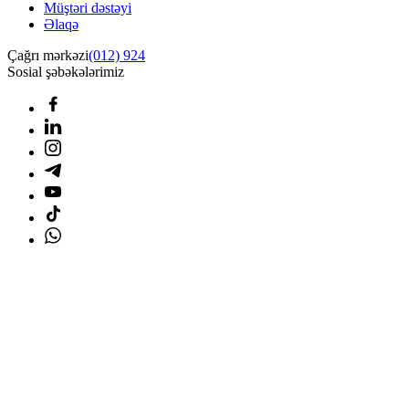
Müştəri dəstəyi
Əlaqə
Çağrı mərkəzi
(012) 924
Sosial şəbəkələrimiz