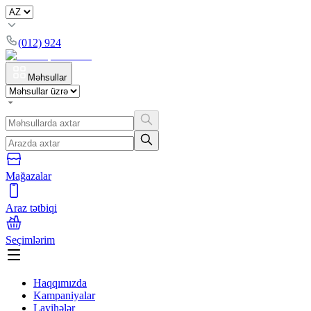
(012) 924
Məhsullar
Mağazalar
Araz tətbiqi
Seçimlərim
Haqqımızda
Kampaniyalar
Layihələr