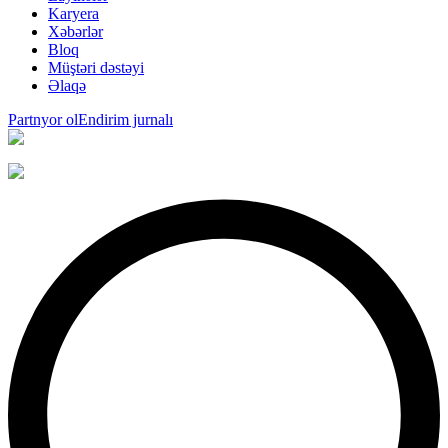
Karyera
Xəbərlər
Bloq
Müştəri dəstəyi
Əlaqə
Partnyor ol
Endirim jurnalı