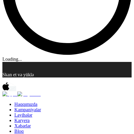
Loading...
Skan et və yüklə
Haqqımızda
Kampaniyalar
Layihələr
Karyera
Xəbərlər
Bloq