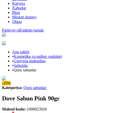
Karyera
Xəbərlər
Bloq
Müştəri dəstəyi
Əlaqə
Partnyor ol
Endirim jurnalı
Ana səhifə
•
Kosmetika və qulluq vasitələri
•
Gigiyena məhsulları
•
Sabunlar
•
Quru sabunlar
-25%
Kateqoriya
:
Quru sabunlar
Dove Sabun Pink 90gr
Məhsul kodu
:
1000023926