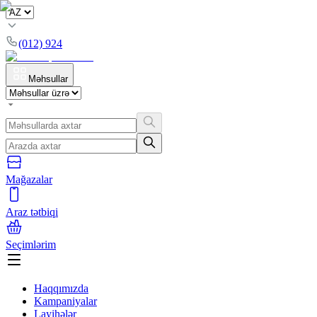
(012) 924
Məhsullar
Mağazalar
Araz tətbiqi
Seçimlərim
Haqqımızda
Kampaniyalar
Layihələr