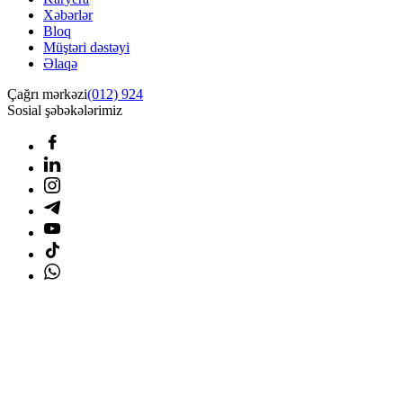
Xəbərlər
Bloq
Müştəri dəstəyi
Əlaqə
Çağrı mərkəzi
(012) 924
Sosial şəbəkələrimiz