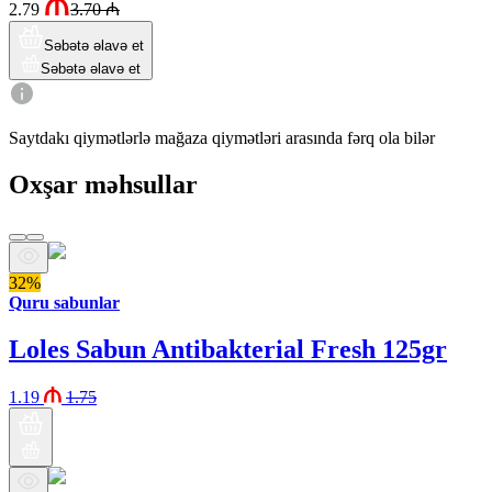
2.79
3.70
₼
Səbətə əlavə et
Səbətə əlavə et
Saytdakı qiymətlərlə mağaza qiymətləri arasında fərq ola bilər
Oxşar məhsullar
32%
Quru sabunlar
Loles Sabun Antibakterial Fresh 125gr
1.19
1.75