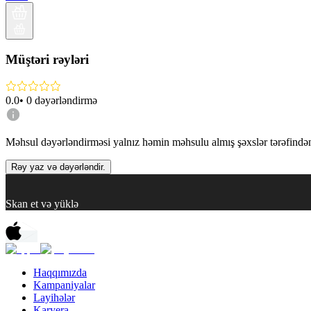
Müştəri rəyləri
0.0
•
0
dəyərləndirmə
Məhsul dəyərləndirməsi yalnız həmin məhsulu almış şəxslər tərəfindən 
Rəy yaz və dəyərləndir.
Skan et və yüklə
Haqqımızda
Kampaniyalar
Layihələr
Karyera