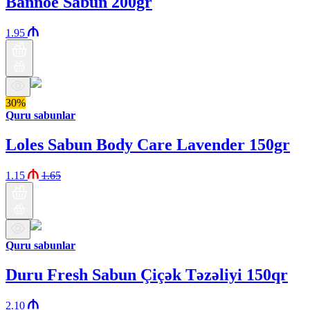
Bannoe Sabun 200gr
1.95
30%
Quru sabunlar
Loles Sabun Body Care Lavender 150gr
1.15
1.65
Quru sabunlar
Duru Fresh Sabun Çiçək Təzəliyi 150qr
2.10