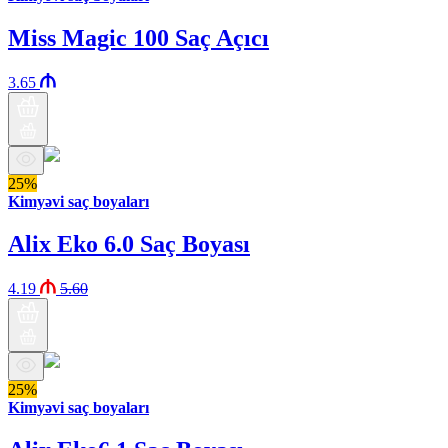
Miss Magic 100 Saç Açıcı
3.65
25%
Kimyəvi saç boyaları
Alix Eko 6.0 Saç Boyası
4.19
5.60
25%
Kimyəvi saç boyaları