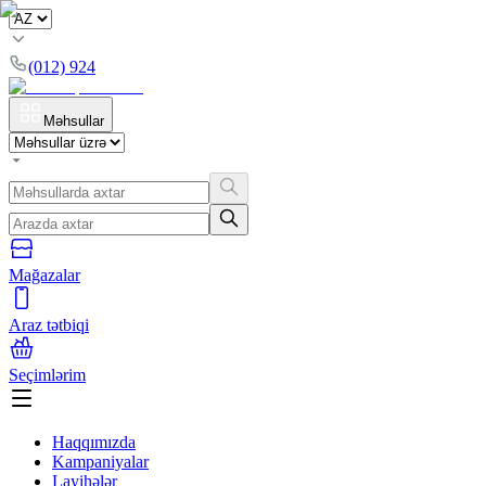
(012) 924
Məhsullar
Mağazalar
Araz tətbiqi
Seçimlərim
Haqqımızda
Kampaniyalar
Layihələr