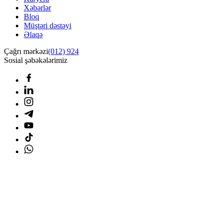
Xəbərlər
Bloq
Müştəri dəstəyi
Əlaqə
Çağrı mərkəzi
(012) 924
Sosial şəbəkələrimiz