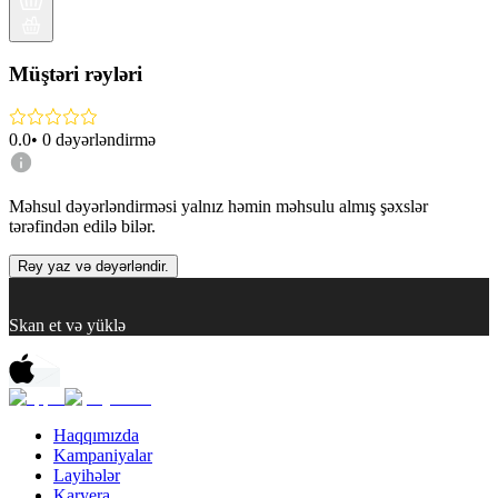
Müştəri rəyləri
0.0
•
0
dəyərləndirmə
Məhsul dəyərləndirməsi yalnız həmin məhsulu almış şəxslər
tərəfindən edilə bilər.
Rəy yaz və dəyərləndir.
Skan et və yüklə
Haqqımızda
Kampaniyalar
Layihələr
Karyera