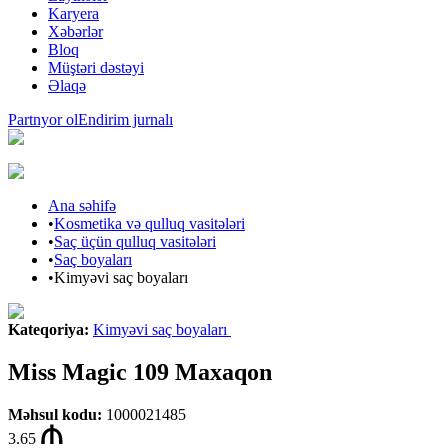
Karyera
Xəbərlər
Bloq
Müştəri dəstəyi
Əlaqə
Partnyor ol
Endirim jurnalı
Ana səhifə
•
Kosmetika və qulluq vasitələri
•
Saç üçün qulluq vasitələri
•
Saç boyaları
•
Kimyəvi saç boyaları
Kateqoriya
:
Kimyəvi saç boyaları
Miss Magic 109 Maxaqon
Məhsul kodu
:
1000021485
3.65