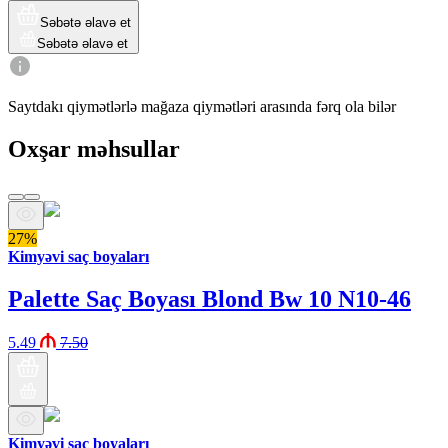
Səbətə əlavə et
Səbətə əlavə et
Saytdakı qiymətlərlə mağaza qiymətləri arasında fərq ola bilər
Oxşar məhsullar
27%
Kimyəvi saç boyaları
Palette Saç Boyası Blond Bw 10 N10-46
5.49
7.50
Kimyəvi saç boyaları