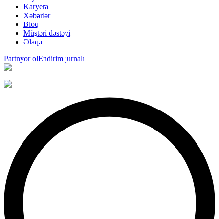
Karyera
Xəbərlər
Bloq
Müştəri dəstəyi
Əlaqə
Partnyor ol
Endirim jurnalı