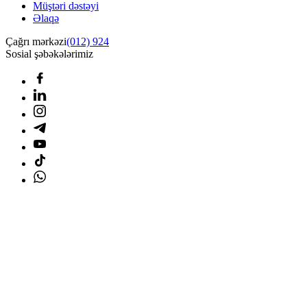
Müştəri dəstəyi
Əlaqə
Çağrı mərkəzi
(012) 924
Sosial şəbəkələrimiz