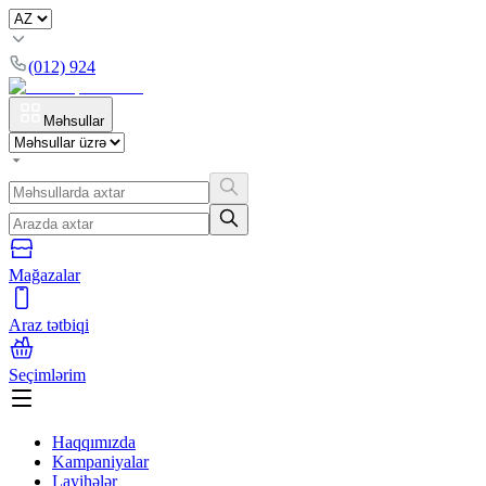
(012) 924
Məhsullar
Mağazalar
Araz tətbiqi
Seçimlərim
Haqqımızda
Kampaniyalar
Layihələr