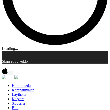
Loading...
Skan et və yüklə
Haqqımızda
Kampaniyalar
Layihələr
Karyera
Xəbərlər
Bloq