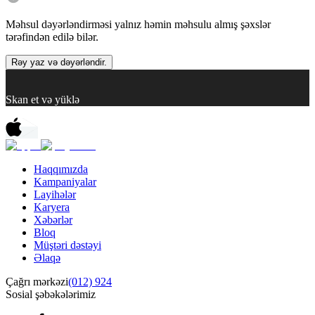
Məhsul dəyərləndirməsi yalnız həmin məhsulu almış şəxslər
tərəfindən edilə bilər.
Rəy yaz və dəyərləndir.
Skan et və yüklə
Haqqımızda
Kampaniyalar
Layihələr
Karyera
Xəbərlər
Bloq
Müştəri dəstəyi
Əlaqə
Çağrı mərkəzi
(012) 924
Sosial şəbəkələrimiz