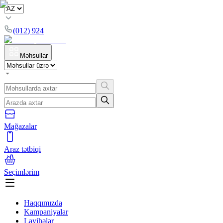
(012) 924
Məhsullar
Mağazalar
Araz tətbiqi
Seçimlərim
Haqqımızda
Kampaniyalar
Layihələr