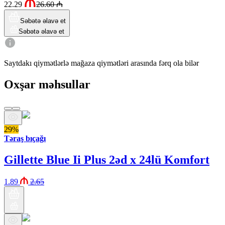
22.29
26.60
₼
Səbətə əlavə et
Səbətə əlavə et
Saytdakı qiymətlərlə mağaza qiymətləri arasında fərq ola bilər
Oxşar məhsullar
29%
Təraş bıçağı
Gillette Blue Ii Plus 2əd x 24lü Komfort
1.89
2.65