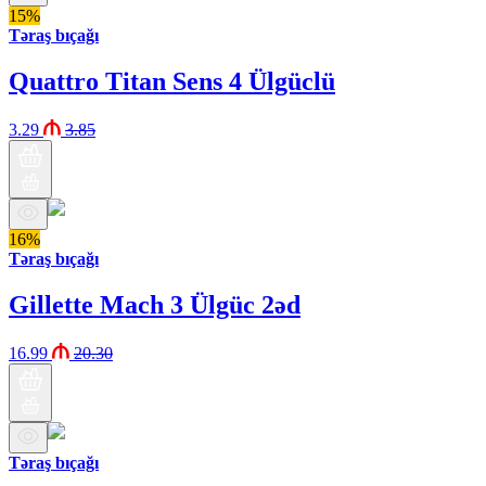
15%
Təraş bıçağı
Quattro Titan Sens 4 Ülgüclü
3.29
3.85
16%
Təraş bıçağı
Gillette Mach 3 Ülgüc 2əd
16.99
20.30
Təraş bıçağı