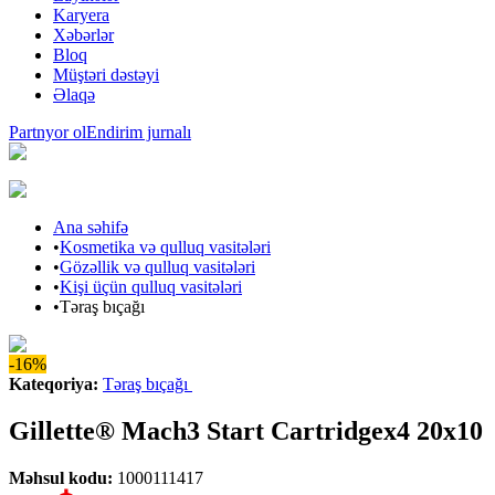
Karyera
Xəbərlər
Bloq
Müştəri dəstəyi
Əlaqə
Partnyor ol
Endirim jurnalı
Ana səhifə
•
Kosmetika və qulluq vasitələri
•
Gözəllik və qulluq vasitələri
•
Kişi üçün qulluq vasitələri
•
Təraş bıçağı
-16%
Kateqoriya
:
Təraş bıçağı
Gillette® Mach3 Start Cartridgex4 20x10
Məhsul kodu
:
1000111417