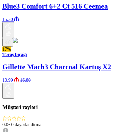
Blue3 Comfort 6+2 Ct 516 Ceemea
15.30
17%
Təraş bıçağı
Gillette Mach3 Charcoal Kartuş X2
13.99
16.80
Müştəri rəyləri
0.0
•
0
dəyərləndirmə