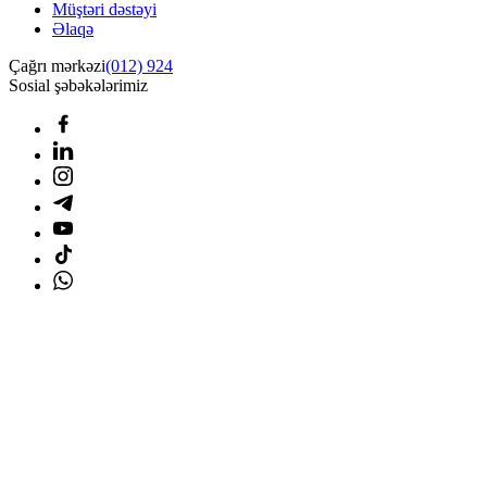
Müştəri dəstəyi
Əlaqə
Çağrı mərkəzi
(012) 924
Sosial şəbəkələrimiz