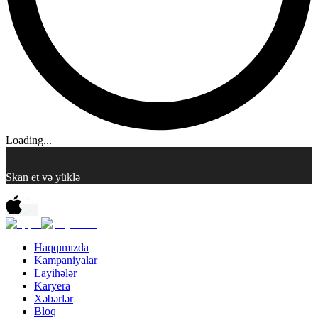
Loading...
Skan et və yüklə
Haqqımızda
Kampaniyalar
Layihələr
Karyera
Xəbərlər
Bloq