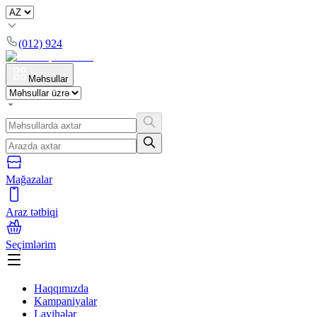
(012) 924
Məhsullar
Mağazalar
Araz tətbiqi
Seçimlərim
Haqqımızda
Kampaniyalar
Layihələr