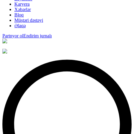
Karyera
Xəbərlər
Bloq
Müştəri dəstəyi
Əlaqə
Partnyor ol
Endirim jurnalı